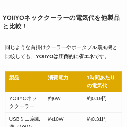
YOIIYOネッククーラーの電気代を他製品
と比較！
同じような首掛けクーラーやポータブル扇風機と
比較しても、
YOIIYOは圧倒的に省エネ
です。
製品
消費電力
1時間あたり
の電気代
YOIIYOネッ
約6W
約0.19円
ククーラー
USBミニ扇風
約10W
約0.31円
機（10W）