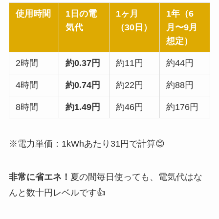
使用時間
1日の電
1ヶ月
1年（6
気代
（30日）
月〜9月
想定）
2時間
約0.37円
約11円
約44円
4時間
約0.74円
約22円
約88円
8時間
約1.49円
約46円
約176円
※電力単価：1kWhあたり31円で計算😊
非常に省エネ！
夏の間毎日使っても、電気代はな
んと数十円レベルです👍