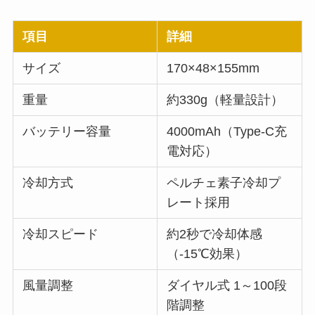
項目
詳細
サイズ
170×48×155mm
重量
約330g（軽量設計）
バッテリー容量
4000mAh（Type-C充
電対応）
冷却方式
ペルチェ素子冷却プ
レート採用
冷却スピード
約2秒で冷却体感
（-15℃効果）
風量調整
ダイヤル式 1～100段
階調整