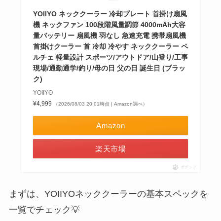
YOIIYO ネッククーラー 冷却プレート 首掛け扇風
機 ネックファン 100段階風量調節 4000mAh大容
量バッテリー 扇風機 羽なし 急速充電 携帯扇風機
首掛けクーラー 首 冷却 冷やす ネッククーラー ペ
ルチェ 軽量設計 スポーツ/アウトドア/山登り/工事
現場/通勤通学/釣り/母の日 父の日 誕生日 (ブラッ
ク)
YOIIYO
¥4,999
（2026/08/03 20:01時点 | Amazon調べ）
Amazon
楽天市場
ポチップ
まずは、YOIIYOネッククーラーの基本スペックを
一覧でチェック💡