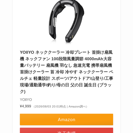
YOIIYO ネッククーラー 冷却プレート 首掛け扇風
機 ネックファン 100段階風量調節 4000mAh大容
量バッテリー 扇風機 羽なし 急速充電 携帯扇風機
首掛けクーラー 首 冷却 冷やす ネッククーラー ペ
ルチェ 軽量設計 スポーツ/アウトドア/山登り/工事
現場/通勤通学/釣り/母の日 父の日 誕生日 (ブラッ
ク)
YOIIYO
¥4,999
（2026/08/03 20:01時点 | Amazon調べ）
Amazon