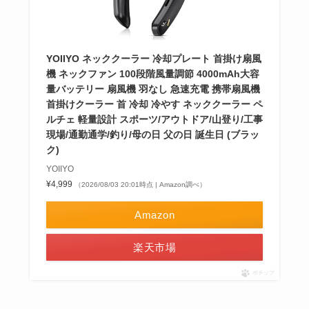
YOIIYO ネッククーラー 冷却プレート 首掛け扇風
機 ネックファン 100段階風量調節 4000mAh大容
量バッテリー 扇風機 羽なし 急速充電 携帯扇風機
首掛けクーラー 首 冷却 冷やす ネッククーラー ペ
ルチェ 軽量設計 スポーツ/アウトドア/山登り/工事
現場/通勤通学/釣り/母の日 父の日 誕生日 (ブラッ
ク)
YOIIYO
¥4,999
（2026/08/03 20:01時点 | Amazon調べ）
Amazon
楽天市場
ポチップ