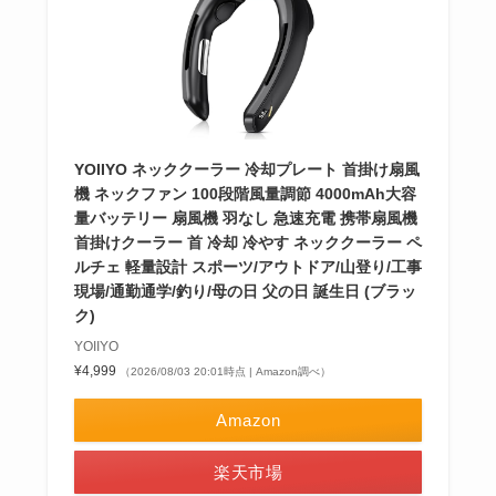
YOIIYO ネッククーラー 冷却プレート 首掛け扇風
機 ネックファン 100段階風量調節 4000mAh大容
量バッテリー 扇風機 羽なし 急速充電 携帯扇風機
首掛けクーラー 首 冷却 冷やす ネッククーラー ペ
ルチェ 軽量設計 スポーツ/アウトドア/山登り/工事
現場/通勤通学/釣り/母の日 父の日 誕生日 (ブラッ
ク)
YOIIYO
¥4,999
（2026/08/03 20:01時点 | Amazon調べ）
Amazon
楽天市場