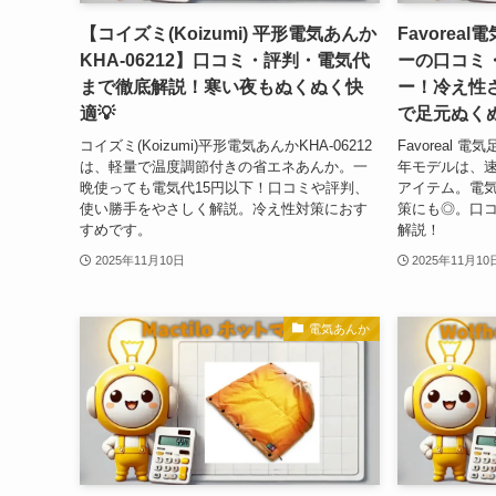
【コイズミ(Koizumi) 平形電気あんか
Favore
KHA-06212】口コミ・評判・電気代
ーの口コミ
まで徹底解説！寒い夜もぬくぬく快
ー！冷え性
適💡
で足元ぬくぬ
コイズミ(Koizumi)平形電気あんかKHA-06212
Favoreal 
は、軽量で温度調節付きの省エネあんか。一
年モデルは、速
晩使っても電気代15円以下！口コミや評判、
アイテム。電気
使い勝手をやさしく解説。冷え性対策におす
策にも◎。口
すめです。
解説！
2025年11月10日
2025年11月10
電気あんか