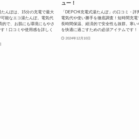
ュー！
電式湯たんぽは、15分の充電で最大
「DEPCHI充電式湯たんぽ」の口コミ・評
が可能なエコ湯たんぽ。電気代
電気代や使い勝手を徹底調査！短時間充電
経済的で、お肌にも環境にもやさ
長時間保温、経済的で安全性も抜群。寒い
です！口コミや使用感を詳しく
を快適に過ごすための必須アイテムです！
。
2024年12月10日
日