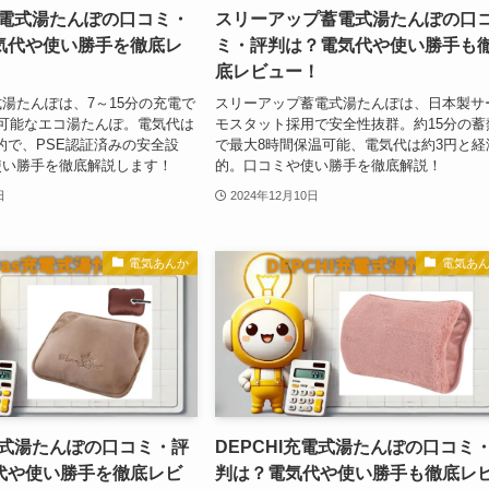
wl充電式湯たんぽの口コミ・
スリーアップ蓄電式湯たんぽの口
気代や使い勝手を徹底レ
ミ・評判は？電気代や使い勝手も
底レビュー！
充電式湯たんぽは、7～15分の充電で
スリーアップ蓄電式湯たんぽは、日本製サ
可能なエコ湯たんぽ。電気代は
モスタット採用で安全性抜群。約15分の蓄
済的で、PSE認証済みの安全設
で最大8時間保温可能、電気代は約3円と経
使い勝手を徹底解説します！
的。口コミや使い勝手を徹底解説！
日
2024年12月10日
電気あんか
電気あ
s充電式湯たんぽの口コミ・評
DEPCHI充電式湯たんぽの口コミ
代や使い勝手を徹底レビ
判は？電気代や使い勝手も徹底レ