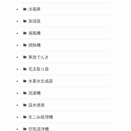
冷蔵庫
加湿器
扇風機
掃除機
東急でんき
毛玉取り器
水素水生成器
洗濯機
温水便座
生ごみ処理機
空気清浄機