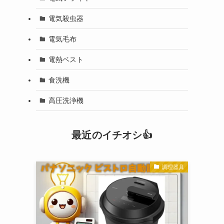
電気殺虫器
電気毛布
電熱ベスト
食洗機
高圧洗浄機
最近のイチオシ👍
調理器具