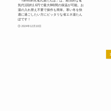
「Yamisan充電式湯たんぽ」は、経済的な電
気代1回約1.6円で最大8時間の保温が可能。お
湯の入れ替え不要で操作も簡単。寒い冬を快
適に過ごしたい方にピッタリな省エネ湯たん
ぽです！
2024年12月10日