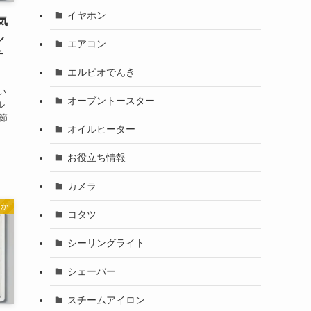
イヤホン
気
ル
エアコン
テ
エルピオでんき
い
オーブントースター
ル
節
オイルヒーター
お役立ち情報
カメラ
んか
コタツ
シーリングライト
シェーバー
スチームアイロン