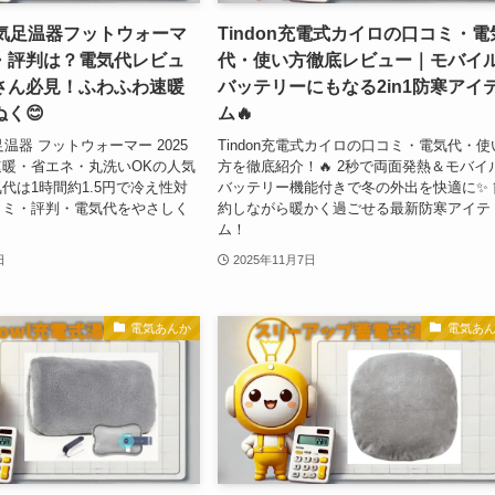
al電気足温器フットウォーマ
Tindon充電式カイロの口コミ・電
・評判は？電気代レビュ
代・使い方徹底レビュー｜モバイ
さん必見！ふわふわ速暖
バッテリーにもなる2in1防寒アイ
く😊
ム🔥
電気足温器 フットウォーマー 2025
Tindon充電式カイロの口コミ・電気代・使
暖・省エネ・丸洗いOKの人気
方を徹底紹介！🔥 2秒で両面発熱＆モバイ
代は1時間約1.5円で冷え性対
バッテリー機能付きで冬の外出を快適に✨ 
コミ・評判・電気代をやさしく
約しながら暖かく過ごせる最新防寒アイテ
ム！
日
2025年11月7日
電気あんか
電気あ