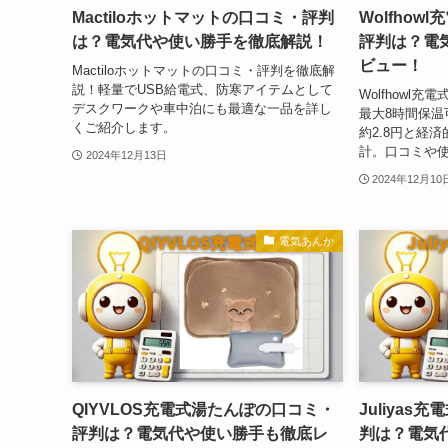
Mactiloホットマットの口コミ・評判
Wolfho
は？電気代や使い勝手を徹底解説！
評判は？電
ビュー！
Mactiloホットマットの口コミ・評判を徹底解
説！軽量でUSB給電式、防寒アイテムとして
Wolfhowl
デスクワークや車中泊にも最適な一品を詳し
最大8時間保温
くご紹介します。
約2.8円と経
計。口コミや
2024年12月13日
2024年12月10
電気あんか
QIYVLOS充電式湯たんぽの口コミ・
Juliya
評判は？電気代や使い勝手も徹底レ
判は？電気