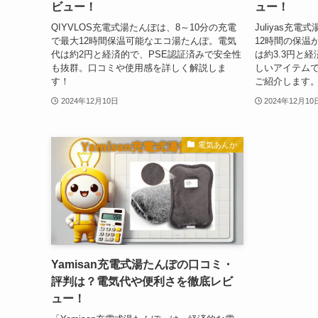
ビュー！
ュー！
QIYVLOS充電式湯たんぽは、8～10分の充電
Juliyas充
で最大12時間保温可能なエコ湯たんぽ。電気
12時間の保温
代は約2円と経済的で、PSE認証済みで安全性
は約3.3円と
も抜群。口コミや使用感を詳しく解説しま
しいアイテム
す！
ご紹介します
2024年12月10日
2024年12月10
電気あんか
Yamisan充電式湯たんぽの口コミ・
評判は？電気代や便利さを徹底レビ
ュー！