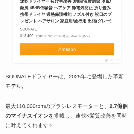
速乾ドライヤー 抜け毛改善 3段階温度調節 冷風/
熱風 45dB低騒音 ヘアケア 静電気防止 折り畳み
携帯ドライヤ 過熱保護機能 ノズル付き 祝日のプ
レゼント ヘアサロン 家庭用/旅行用 出張(グレー)
SOUNATE
¥13,400
（2025/07/25 01:46時点 | Amazon調べ）
Amazon
ポチップ
SOUNATEドライヤーは、2025年に登場した革新
モデル。
最大110,000rpmのブラシレスモーターと、
2.7億個
のマイナスイオン
を搭載し、速乾×髪質改善を同時
に叶えてくれます✨