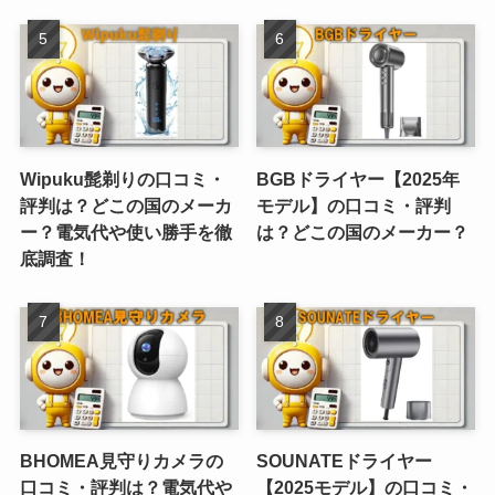
Wipuku髭剃りの口コミ・
BGBドライヤー【2025年
評判は？どこの国のメーカ
モデル】の口コミ・評判
ー？電気代や使い勝手を徹
は？どこの国のメーカー？
底調査！
BHOMEA見守りカメラの
SOUNATEドライヤー
口コミ・評判は？電気代や
【2025モデル】の口コミ・