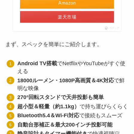
Amazon
楽天市場
ポチップ
まず、スペックを簡単にご紹介します。
Android TV搭載
でNetflixやYouTubeがすぐ使
える
18000ルーメン・1080P高画質＆4K対応
で鮮
明な映像
270°回転スタンドで天井投影も簡単
超小型＆軽量（約1.1kg）
で持ち運びらくらく
Bluetooth5.4＆Wi-Fi対応
で接続もスムーズ
自動台形補正＆最大200インチ投影可能
静音設計＆タイマー機能付き
で快適視聴💡