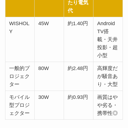
たり電気
代
WISHOL
45W
約1.40円
Android
Y
TV搭
載・天井
投影・超
小型
一般的プ
80W
約2.48円
高輝度だ
ロジェク
が騒音あ
ター
り・大型
モバイル
30W
約0.93円
画質はや
型プロジ
や劣る・
ェクター
携帯性◎