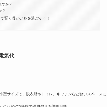
いですか？
か？
8WHで賢く暖かい冬を過ごそう！
と電気代
cmの小型サイズで、脱衣所やトイレ、キッチンなど狭いスペースに
ード500Wの2段階で温風強さを調整可能。