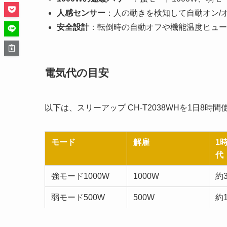
人感センサー
：人の動きを検知して自動オン/
安全設計
：転倒時の自動オフや機能温度ヒュー
電気代の目安
以下は、スリーアップ CH-T2038WHを1日8時
モード
解雇
1
代
強モード1000W
1000W
約
弱モード500W
500W
約1