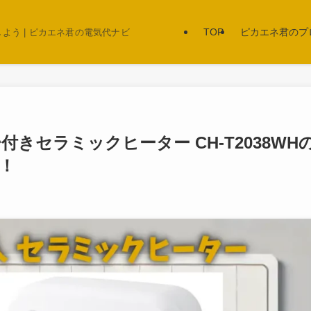
TOP
ピカエネ君のプ
う | ピカエネ君の電気代ナビ
きセラミックヒーター CH-T2038WH
！