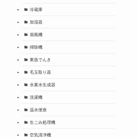
冷蔵庫
加湿器
扇風機
掃除機
東急でんき
毛玉取り器
水素水生成器
洗濯機
温水便座
生ごみ処理機
空気清浄機