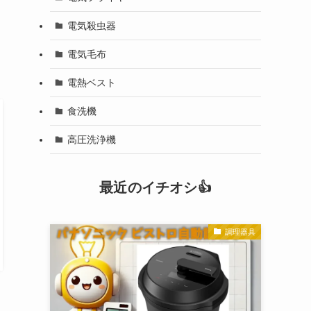
電気殺虫器
電気毛布
電熱ベスト
食洗機
高圧洗浄機
最近のイチオシ👍
調理器具