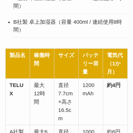
間）
B社製 卓上加湿器（容量 400ml / 連続使用8時
間）
製品名
稼働時
サイズ
バッテ
電気代
間
リー容
（1か
量
月）
TELU
最大
直径
1200
約4円
X
12時
7.7cm
mAh
間
×高さ
16.5c
m
A社製
最大6
直径
1000
約6円