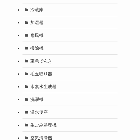
冷蔵庫
加湿器
扇風機
掃除機
東急でんき
毛玉取り器
水素水生成器
洗濯機
温水便座
生ごみ処理機
空気清浄機