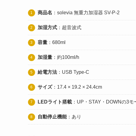
商品名
：solevia 無重力加湿器 SV-P-2
加湿方式
：超音波式
容量
：680ml
加湿量
：約100ml/h
給電方法
：USB Type-C
サイズ
：17.4 × 19.2 × 24.4cm
LEDライト搭載
：UP・STAY・DOWNの3モ
自動停止機能
：あり