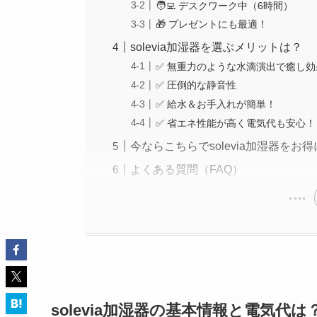
🧑‍💻 デスクワーク中（6時間）
🎁 プレゼントにも最適！
solevia加湿器を選ぶメリットは？
✅ 無重力のような水滴演出で癒し
✅ 圧倒的な静音性
✅ 給水＆お手入れが簡単！
✅ 省エネ性能が高く電気代も安心！
今ならこちらでsolevia加湿器をお
よくある質問（FAQ）
solevia加湿器の基本情報と電気代は