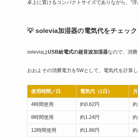
卓上に置けるコンパクトサイズでありながら、“浮
💡 solevia加湿器の電気代をチェッ
soleviaは
USB給電式の超音波加湿器
なので、消費
おおよその消費電力を5Wとして、電気代を計算し
使用時間／日
電気代（1日）
月
4時間使用
約0.62円
約
8時間使用
約1.24円
約
12時間使用
約1.86円
約