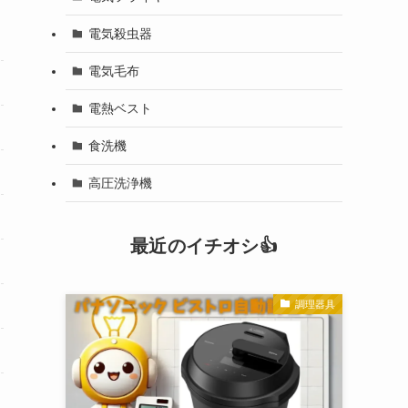
電気殺虫器
電気毛布
電熱ベスト
食洗機
高圧洗浄機
最近のイチオシ👍
調理器具