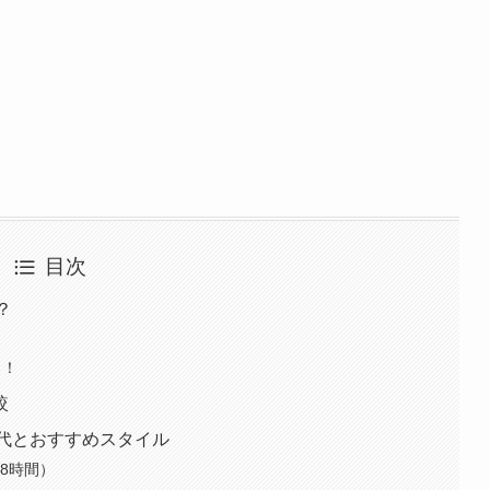
目次
？
ク！
較
電気代とおすすめスタイル
8時間）