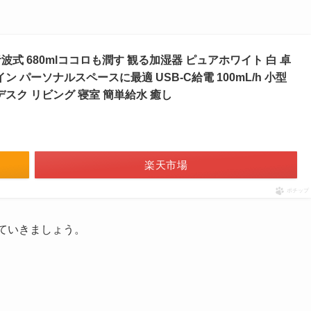
 超音波式 680mlココロも潤す 観る加湿器 ピュアホワイト 白 卓
ン パーソナルスペースに最適 USB-C給電 100mL/h 小型
デスク リビング 寝室 簡単給水 癒し
楽天市場
ポチップ
見ていきましょう。