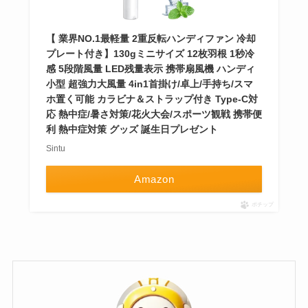
【 業界NO.1最軽量 2重反転ハンディファン 冷却
プレート付き】130gミニサイズ 12枚羽根 1秒冷
感 5段階風量 LED残量表示 携帯扇風機 ハンディ
小型 超強力大風量 4in1首掛け/卓上/手持ち/スマ
ホ置く可能 カラビナ＆ストラップ付き Type-C対
応 熱中症/暑さ対策/花火大会/スポーツ観戦 携帯便
利 熱中症対策 グッズ 誕生日プレゼント
Sintu
Amazon
ポチップ