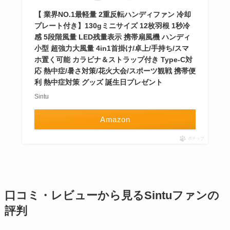
【 業界NO.1最軽量 2重反転ハンディファン 冷却
プレート付き】130gミニサイズ 12枚羽根 1秒冷
感 5段階風量 LED残量表示 携帯扇風機 ハンディ
小型 超強力大風量 4in1首掛け/卓上/手持ち/スマ
ホ置く可能 カラビナ＆ストラップ付き Type-C対
応 熱中症/暑さ対策/花火大会/スポーツ観戦 携帯便
利 熱中症対策 グッズ 誕生日プレゼント
Sintu
Amazon
ポチップ
口コミ・レビューから見るSintuファンの
評判