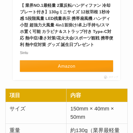
【 業界NO.1最軽量 2重反転ハンディファン 冷却
プレート付き】130gミニサイズ 12枚羽根 1秒冷
感 5段階風量 LED残量表示 携帯扇風機 ハンディ
小型 超強力大風量 4in1首掛け/卓上/手持ち/スマ
ホ置く可能 カラビナ＆ストラップ付き Type-C対
応 熱中症/暑さ対策/花火大会/スポーツ観戦 携帯便
利 熱中症対策 グッズ 誕生日プレゼント
Sintu
Amazon
ポチップ
項目
内容
サイズ
150mm × 40mm ×
50mm
重量
約130g（業界最軽量