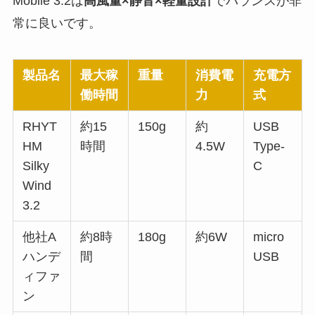
Mobile 3.2は
高風量×静音×軽量設計
でバランスが非
常に良いです。
製品名
最大稼
重量
消費電
充電方
働時間
力
式
RHYT
約15
150g
約
USB
HM
時間
4.5W
Type-
Silky
C
Wind
3.2
他社A
約8時
180g
約6W
micro
ハンデ
間
USB
ィファ
ン