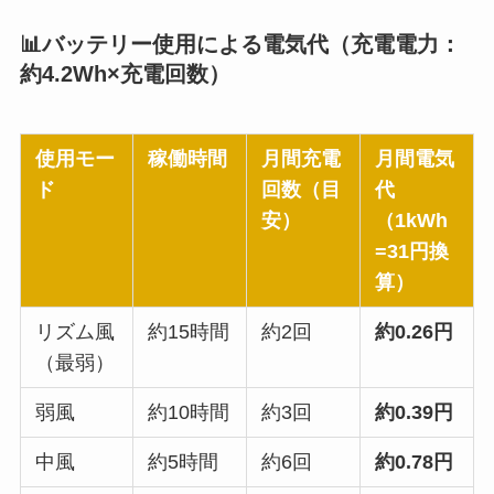
📊バッテリー使用による電気代（充電電力：
約4.2Wh×充電回数）
使用モー
稼働時間
月間充電
月間電気
ド
回数（目
代
安）
（1kWh
=31円換
算）
リズム風
約15時間
約2回
約0.26円
（最弱）
弱風
約10時間
約3回
約0.39円
中風
約5時間
約6回
約0.78円