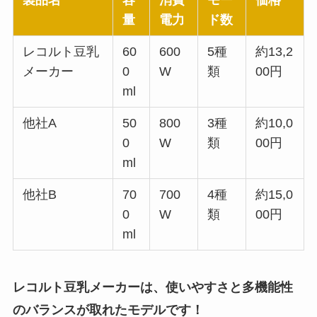
製品名
容
消費
モー
価格
量
電力
ド数
レコルト豆乳
60
600
5種
約13,2
メーカー
0
W
類
00円
ml
他社A
50
800
3種
約10,0
0
W
類
00円
ml
他社B
70
700
4種
約15,0
0
W
類
00円
ml
レコルト豆乳メーカーは、使いやすさと多機能性
のバランスが取れたモデルです！