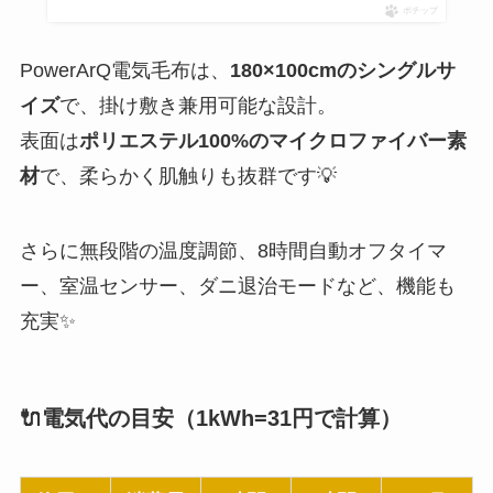
ポチップ
PowerArQ電気毛布は、
180×100cmのシングルサ
イズ
で、掛け敷き兼用可能な設計。
表面は
ポリエステル100%のマイクロファイバー素
材
で、柔らかく肌触りも抜群です💡
さらに無段階の温度調節、8時間自動オフタイマ
ー、室温センサー、ダニ退治モードなど、機能も
充実✨
🔌電気代の目安（1kWh=31円で計算）