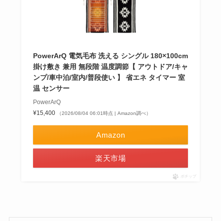
PowerArQ 電気毛布 洗える シングル 180×100cm
掛け敷き 兼用 無段階 温度調節【 アウトドア/キャ
ンプ/車中泊/室内/普段使い 】 省エネ タイマー 室
温 センサー
PowerArQ
¥15,400
（2026/08/04 06:01時点 | Amazon調べ）
Amazon
楽天市場
ポチップ