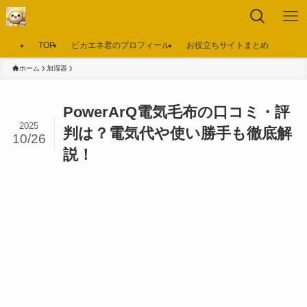
TOP
ピカエネ君のプロフィール
お役立ちサイトまとめ
ホーム
加湿器
PowerArQ電気毛布の口コミ・評
2025
判は？電気代や使い勝手も徹底解
10/26
説！