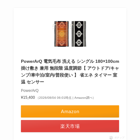
PowerArQ 電気毛布 洗える シングル 180×100cm
掛け敷き 兼用 無段階 温度調節【 アウトドア/キャ
ンプ/車中泊/室内/普段使い 】 省エネ タイマー 室
温 センサー
PowerArQ
¥15,400
（2026/08/04 06:01時点 | Amazon調べ）
Amazon
楽天市場
ポチップ