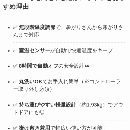
すめ理由
✅
無段階温度調節
で、暑がりさんから寒がりさ
んまで対応
✅
室温センサー
が自動で快適温度をキープ
✅
8時間で自動オフ
の安全設計💤
✅
丸洗いOK
でお手入れ簡単（※コントローラ
ー取り外し必須）
✅
持ち運びやすい軽量設計
（約1.93kg）でアウ
トドアにも◎
✅
掛け敷き兼用
で幅広い使い方が可能！