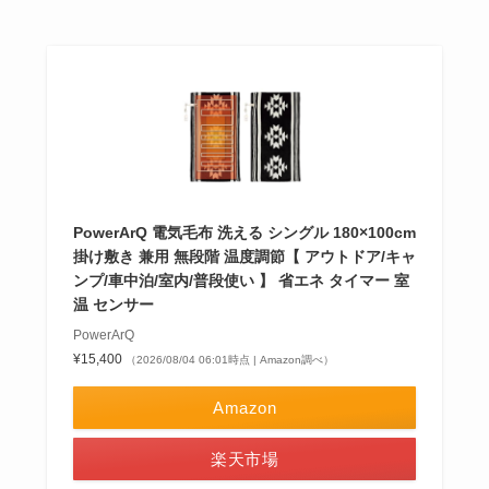
PowerArQ 電気毛布 洗える シングル 180×100cm
掛け敷き 兼用 無段階 温度調節【 アウトドア/キャ
ンプ/車中泊/室内/普段使い 】 省エネ タイマー 室
温 センサー
PowerArQ
¥15,400
（2026/08/04 06:01時点 | Amazon調べ）
Amazon
楽天市場