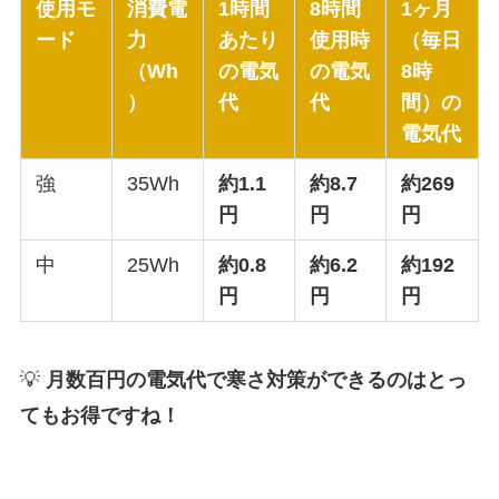
使用モ
消費電
1時間
8時間
1ヶ月
ード
力
あたり
使用時
（毎日
（Wh
の電気
の電気
8時
）
代
代
間）の
電気代
強
35Wh
約1.1
約8.7
約269
円
円
円
中
25Wh
約0.8
約6.2
約192
円
円
円
💡
月数百円の電気代で寒さ対策ができるのはとっ
てもお得ですね！