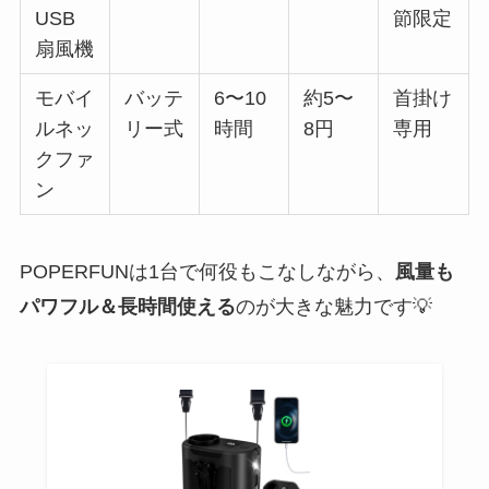
USB
節限定
扇風機
モバイ
バッテ
6〜10
約5〜
首掛け
ルネッ
リー式
時間
8円
専用
クファ
ン
POPERFUNは1台で何役もこなしながら、
風量も
パワフル＆長時間使える
のが大きな魅力です💡