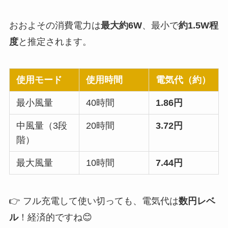
おおよその消費電力は
最大約6W
、最小で
約1.5W程
度
と推定されます。
使用モード
使用時間
電気代（約）
最小風量
40時間
1.86円
中風量（3段
20時間
3.72円
階）
最大風量
10時間
7.44円
👉 フル充電して使い切っても、電気代は
数円レベ
ル
！経済的ですね😊