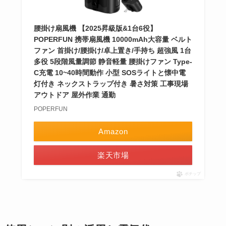
腰掛け扇風機 【2025昇級版&1台6役】
POPERFUN 携帯扇風機 10000mAh大容量 ベルト
ファン 首掛け/腰掛け/卓上置き/手持ち 超強風 1台
多役 5段階風量調節 静音軽量 腰掛けファン Type-
C充電 10~40時間動作 小型 SOSライトと懐中電
灯付き ネックストラップ付き 暑さ対策 工事現場
アウトドア 屋外作業 通勤
POPERFUN
Amazon
楽天市場
ポチップ