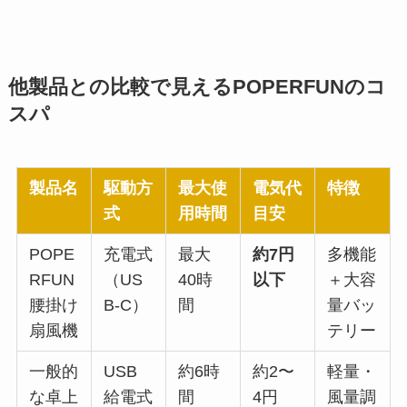
他製品との比較で見えるPOPERFUNのコ
スパ
製品名
駆動方
最大使
電気代
特徴
式
用時間
目安
POPE
充電式
最大
約7円
多機能
RFUN
（US
40時
以下
＋大容
腰掛け
B-C）
間
量バッ
扇風機
テリー
一般的
USB
約6時
約2〜
軽量・
な卓上
給電式
間
4円
風量調