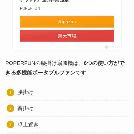
アウトドア 屋外作業 通勤
POPERFUN
Amazon
楽天市場
ポチップ
POPERFUNの腰掛け扇風機は、
6つの使い方がで
きる多機能ポータブルファン
です。
腰掛け
首掛け
卓上置き