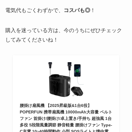
電気代もごくわずかで、
コスパも◎
！
購入を迷っている方は、今のうちにぜひチェック
してみてくださいね！
腰掛け扇風機 【2025昇級版&1台6役】
POPERFUN 携帯扇風機 10000mAh大容量 ベルト
ファン 首掛け/腰掛け/卓上置き/手持ち 超強風 1台
多役 5段階風量調節 静音軽量 腰掛けファン Type-
C充電 10~40時間動作 小型 SOSライトと懐中電