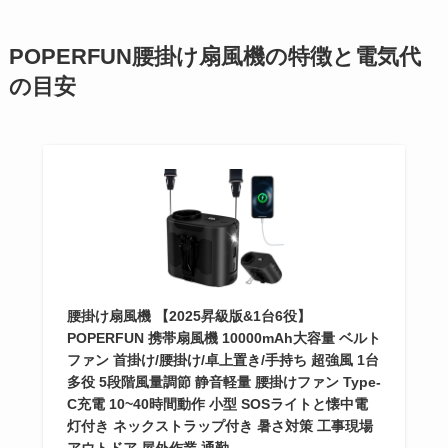
POPERFUN腰掛け扇風機の特徴と電気代
の目安
腰掛け扇風機 【2025昇級版&1台6役】
POPERFUN 携帯扇風機 10000mAh大容量 ベルト
ファン 首掛け/腰掛け/卓上置き/手持ち 超強風 1台
多役 5段階風量調節 静音軽量 腰掛けファン Type-
C充電 10~40時間動作 小型 SOSライトと懐中電
灯付き ネックストラップ付き 暑さ対策 工事現場