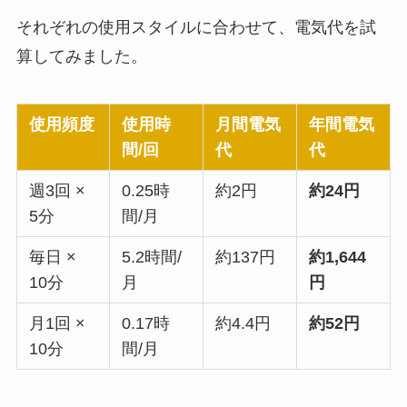
それぞれの使用スタイルに合わせて、電気代を試
算してみました。
使用頻度
使用時
月間電気
年間電気
間/回
代
代
週3回 ×
0.25時
約2円
約24円
5分
間/月
毎日 ×
5.2時間/
約137円
約1,644
10分
月
円
月1回 ×
0.17時
約4.4円
約52円
10分
間/月