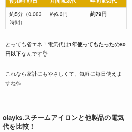
使用時間/日
月間電気代
年間電気代
約5分（0.083
約6.6円
約79円
時間）
とっても省エネ！電気代は
1年使ってもたったの80
円以下
なんです👌
これなら家計にもやさしくて、気軽に毎日使えま
すね💦
olayks.スチームアイロンと他製品の電気
代を比較！