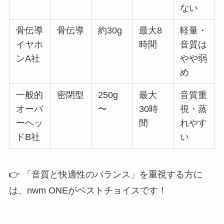
ない
骨伝導
骨伝導
約30g
最大8
軽量・
イヤホ
時間
音質は
ンA社
やや弱
め
一般的
密閉型
250g
最大
音質重
オーバ
〜
30時
視・蒸
ーヘッ
間
れやす
ドB社
い
👉 「音質と快適性のバランス」を重視する方に
は、nwm ONEがベストチョイスです！