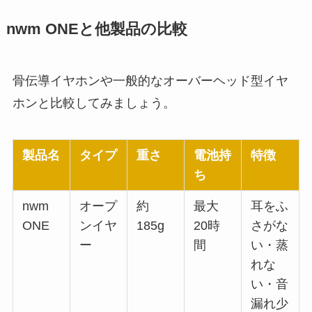
nwm ONEと他製品の比較
骨伝導イヤホンや一般的なオーバーヘッド型イヤ
ホンと比較してみましょう。
製品名
タイプ
重さ
電池持
特徴
ち
nwm
オープ
約
最大
耳をふ
ONE
ンイヤ
185g
20時
さがな
ー
間
い・蒸
れな
い・音
漏れ少