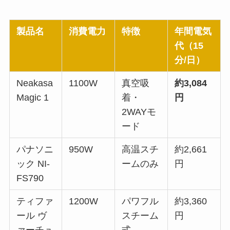
製品名
消費電力
特徴
年間電気
代（15
分/日）
Neakasa
1100W
真空吸
約3,084
Magic 1
着・
円
2WAYモ
ード
パナソニ
950W
高温スチ
約2,661
ック NI-
ームのみ
円
FS790
ティファ
1200W
パワフル
約3,360
ール ヴ
スチーム
円