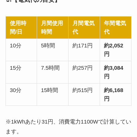
使用時
月間使用
月間電気
年間電気
間/日
時間
代
代
10分
5時間
約171円
約2,052
円
15分
7.5時間
約257円
約3,084
円
30分
15時間
約515円
約6,168
円
※1kWhあたり31円、消費電力1100Wで計算してい
ます。