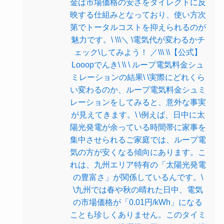
金は市場価格の安さをダイレクトに反
映する仕組みとなっており、使い方次
第でトータルコストを抑えられるのが
魅力です。\ \\\＼ \電気代が変わるかチ
ェック\してみよう！ ／\\\ \\【公式】
Looopでんき\ \\ \ ループ電気料金シュ
ミレーションの結果\ \実際にどれくら
い変わるのか、ループ電気料金シュミ
レーションをしてみると、意外な事実
が見えてきます。\ \例えば、日中に太
陽光発電が余っている時間帯に家事を
集中させられるご家庭では、ループ電
気の方が安くなる傾向にあります。こ
れは、九州エリア特有の「太陽光発電
の豊富さ」が関係しているんです。\
\九州では春や秋の晴れた日中、電気
の市場価格が「0.01円/kWh」になる
ことも珍しくありません。このタイミ