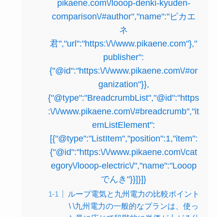
pikaene.com\/looop-denki-kyuden-
comparison\/#author","name":"ピカエ
ネ
君","url":"https:\/\/www.pikaene.com"},"
publisher":
{"@id":"https:\/\/www.pikaene.com\/#or
ganization"}},
{"@type":"BreadcrumbList","@id":"https
:\/\/www.pikaene.com\/#breadcrumb","it
emListElement":
[{"@type":"ListItem","position":1,"item":
{"@id":"https:\/\/www.pikaene.com\/cat
egory\/looop-electric\/","name":"Looop
でんき"}}]}]}
ループ電気と九州電力の比較ポイント
\ \九州電力の一般的なプランは、使っ