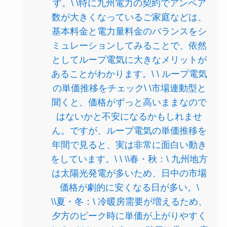
す。\ \特に九州電力の契約でアンペア
数が大きくなっているご家庭などは、
基本料金と電力量料金のバランスをシ
ミュレーションしてみることで、依然
としてループ電気に大きなメリットが
あることがわかります。\ \ ループ電気
の単価推移をチェック\ \市場連動型と
聞くと、価格がずっと高いままなので
はないかと不安になるかもしれませ
ん。ですが、ループ電気の単価推移を
年間で見ると、実は非常に面白い動き
をしています。\ \ \\春・秋：\ 九州地方
は太陽光発電が多いため、日中の市場
価格が劇的に安くなる日が多い。\
\\夏・冬：\ 冷暖房需要が増えるため、
夕方のピーク時に単価が上がりやすく