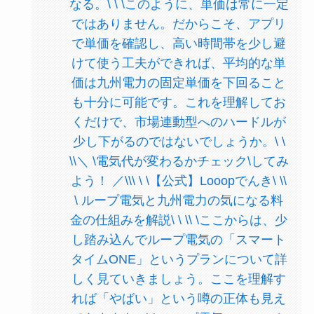
なる。\ \ \このように、単価は常に一定
ではありません。だからこそ、アプリ
で単価を確認し、高い時間帯を少し避
けて使う工夫ができれば、平均的な単
価は九州電力の固定単価を下回ること
も十分に可能です。これを理解してお
くだけで、市場連動型へのハードルが
少し下がるのではないでしょうか。\ \
\\＼ \電気代が変わるかチェック\してみ
よう！ ／\\\ \ \【公式】Looopでんき\ \\
\ ループ電気と九州電力の気になる料
金の仕組みを解説\ \ \\ \ここからは、少
し踏み込んでループ電気の「スマート
タイムONE」というプランについて詳
しく見ていきましょう。ここを理解す
れば「やばい」という噂の正体も見え