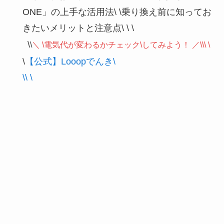
ONE」の上手な活用法\
\
乗り換え前に知ってお
きたいメリットと注意点\
\ \
\
\
＼ \
電気代が変わるかチェック\
してみよう！ ／\\\ \
\
【公式】Looopでんき\
\
\ \