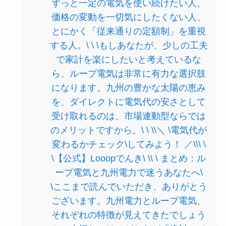
ずっと一定の電気を使い続けたい人、
価格の変動を一切気にしたくない人、
とにかく「従来通りの定額制」を重視
する人。\ \ \もしあなたが、少しの工夫
で家計を楽にしたいと考えているな
ら、ループ電気は非常に有力な選択肢
になります。九州の豊かな太陽の恵み
を、ダイレクトに電気代の安さとして
受け取れるのは、市場連動型ならでは
のメリットですから。\ \ \\＼ \電気代が
変わるかチェック\してみよう！ ／\\\ \
\【公式】Looopでんき\ \\ \ まとめ：ル
ープ電気と九州電力で迷うあなたへ\
\ここまで読んでいただき、ありがとう
ございます。九州電力とループ電気、
それぞれの特徴が見えてきたでしょう