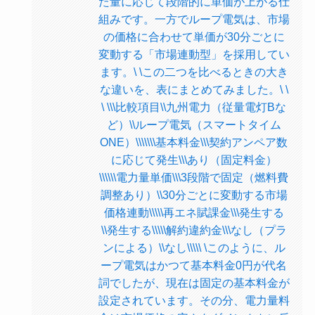
た量に応じて段階的に単価が上がる仕
組みです。一方でループ電気は、市場
の価格に合わせて単価が30分ごとに
変動する「市場連動型」を採用してい
ます。\ \この二つを比べるときの大き
な違いを、表にまとめてみました。\ \
\ \\\比較項目\\九州電力（従量電灯Bな
ど）\\ループ電気（スマートタイム
ONE）\\\\\\\基本料金\\\契約アンペア数
に応じて発生\\\あり（固定料金）
\\\\\\電力量単価\\\3段階で固定（燃料費
調整あり）\\30分ごとに変動する市場
価格連動\\\\\再エネ賦課金\\\発生する
\\発生する\\\\\解約違約金\\\なし（プラ
ンによる）\\なし\\\\\ \このように、ル
ープ電気はかつて基本料金0円が代名
詞でしたが、現在は固定の基本料金が
設定されています。その分、電力量料