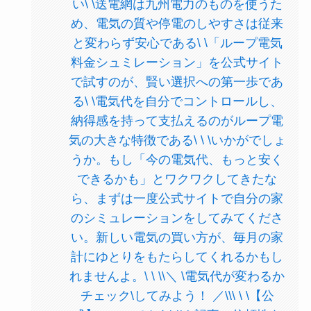
い\ \送電網は九州電力のものを使うた
め、電気の質や停電のしやすさは従来
と変わらず安心である\ \「ループ電気
料金シュミレーション」を公式サイト
で試すのが、賢い選択への第一歩であ
る\ \電気代を自分でコントロールし、
納得感を持って支払えるのがループ電
気の大きな特徴である\ \ \いかがでしょ
うか。もし「今の電気代、もっと安く
できるかも」とワクワクしてきたな
ら、まずは一度公式サイトで自分の家
のシミュレーションをしてみてくださ
い。新しい電気の買い方が、毎月の家
計にゆとりをもたらしてくれるかもし
れませんよ。\ \ \\＼ \電気代が変わるか
チェック\してみよう！ ／\\\ \ \【公