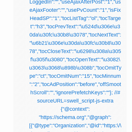
LoggedIn":"","useAjaxAfterPost":"1","us
eAjaxFooter":"","usePvCount":"1","isFix
HeadSP":"1","tocListTag":"ol","tocTarge
t":"h3","tocPrevText":"\u524d\u306e\u3
0da\u30fc\u30b8\u3078","tocNextText":
"\u6b21\u306e\u30da\u30fc\u30b8\u30
78","tocCloseText":"\u6298\u308a\u305
f\u305f\u3080","tocOpenText":"\u3082\
u3063\u3068\u898b\u308b","tocOmitTy
pe":"ct","tocOmitNum":"15","tocMinnum
":"2","tocAdPosition":"before","offSmoot
hScroll":"","ignorePrefetchKeys":""}; //#
sourceURL=swell_script-js-extra
{"@context":
"https://schema.org","@graph":
[{"@type":"Organization","@id":"https:\/\