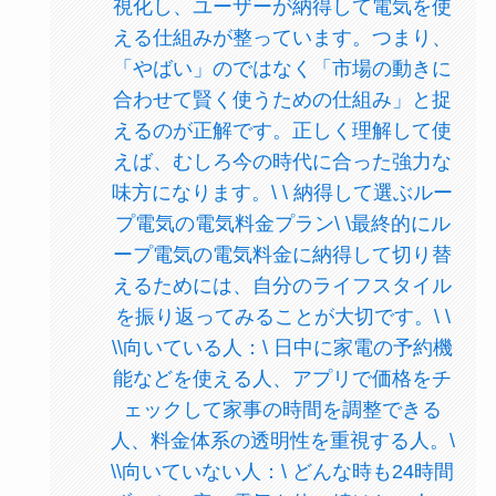
視化し、ユーザーが納得して電気を使
える仕組みが整っています。つまり、
「やばい」のではなく「市場の動きに
合わせて賢く使うための仕組み」と捉
えるのが正解です。正しく理解して使
えば、むしろ今の時代に合った強力な
味方になります。\ \ 納得して選ぶルー
プ電気の電気料金プラン\ \最終的にル
ープ電気の電気料金に納得して切り替
えるためには、自分のライフスタイル
を振り返ってみることが大切です。\ \
\\向いている人：\ 日中に家電の予約機
能などを使える人、アプリで価格をチ
ェックして家事の時間を調整できる
人、料金体系の透明性を重視する人。\
\\向いていない人：\ どんな時も24時間