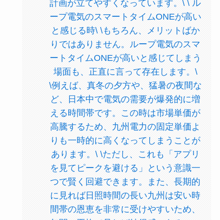
計画が立てやすくなっています。\ \ ル
ープ電気のスマートタイムONEが高い
と感じる時\ \もちろん、メリットばか
りではありません。ループ電気のスマ
ートタイムONEが高いと感じてしまう
場面も、正直に言って存在します。\
\例えば、真冬の夕方や、猛暑の夜間な
ど、日本中で電気の需要が爆発的に増
える時間帯です。この時は市場単価が
高騰するため、九州電力の固定単価よ
りも一時的に高くなってしまうことが
あります。\ \ただし、これも「アプリ
を見てピークを避ける」という意識一
つで賢く回避できます。また、長期的
に見れば日照時間の長い九州は安い時
間帯の恩恵を非常に受けやすいため、