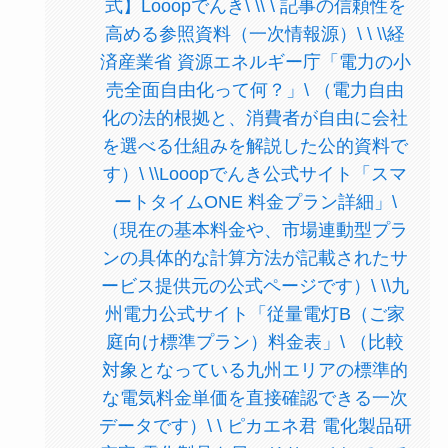
式】Looopでんき\ \\ \ 記事の信頼性を
高める参照資料（一次情報源）\ \ \\経
済産業省 資源エネルギー庁「電力の小
売全面自由化って何？」\ （電力自由
化の法的根拠と、消費者が自由に会社
を選べる仕組みを解説した公的資料で
す）\ \\Looopでんき公式サイト「スマ
ートタイムONE 料金プラン詳細」\
（現在の基本料金や、市場連動型プラ
ンの具体的な計算方法が記載されたサ
ービス提供元の公式ページです）\ \\九
州電力公式サイト「従量電灯B（ご家
庭向け標準プラン）料金表」\ （比較
対象となっている九州エリアの標準的
な電気料金単価を直接確認できる一次
データです）\ \ ピカエネ君 電化製品研