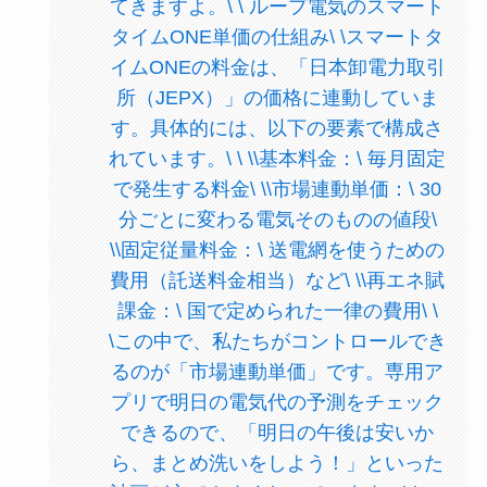
てきますよ。\ \ ループ電気のスマート
タイムONE単価の仕組み\ \スマートタ
イムONEの料金は、「日本卸電力取引
所（JEPX）」の価格に連動していま
す。具体的には、以下の要素で構成さ
れています。\ \ \\基本料金：\ 毎月固定
で発生する料金\ \\市場連動単価：\ 30
分ごとに変わる電気そのものの値段\
\\固定従量料金：\ 送電網を使うための
費用（託送料金相当）など\ \\再エネ賦
課金：\ 国で定められた一律の費用\ \
\この中で、私たちがコントロールでき
るのが「市場連動単価」です。専用ア
プリで明日の電気代の予測をチェック
できるので、「明日の午後は安いか
ら、まとめ洗いをしよう！」といった