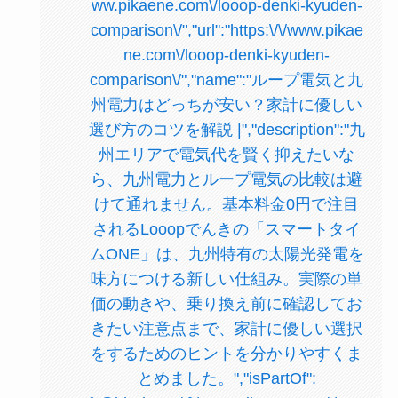
ww.pikaene.com\/looop-denki-kyuden-
comparison\/","url":"https:\/\/www.pikae
ne.com\/looop-denki-kyuden-
comparison\/","name":"ループ電気と九
州電力はどっちが安い？家計に優しい
選び方のコツを解説 |","description":"九
州エリアで電気代を賢く抑えたいな
ら、九州電力とループ電気の比較は避
けて通れません。基本料金0円で注目
されるLooopでんきの「スマートタイ
ムONE」は、九州特有の太陽光発電を
味方につける新しい仕組み。実際の単
価の動きや、乗り換え前に確認してお
きたい注意点まで、家計に優しい選択
をするためのヒントを分かりやすくま
とめました。","isPartOf":