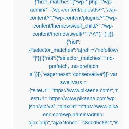
{"href_matches":["/wp-*.php","/wp-
admin/*","/wp-content/uploads/*","/wp-
content/*","/wp-content/plugins/*","/wp-
content/themes/swell_child/*","/wp-
content/themes/swell/*","/*\\?(.+)"]}},
{"not":
{"selector_matches":"a[rel~=\"nofollow\
"]"}},{"not":{"selector_matches":".no-
prefetch, .no-prefetch
a"}}]},"eagerness":"conservative"}]} var
swellVars =
{"siteUrl":"https://www.pikaene.com/","r
estUrl":"https://www.pikaene.com/wp-
json/wp/v2/","ajaxUrl":"https://www.pika
ene.com/wp-admin/admin-
ajax.php","ajaxNonce":"c8dcd5c68c","is