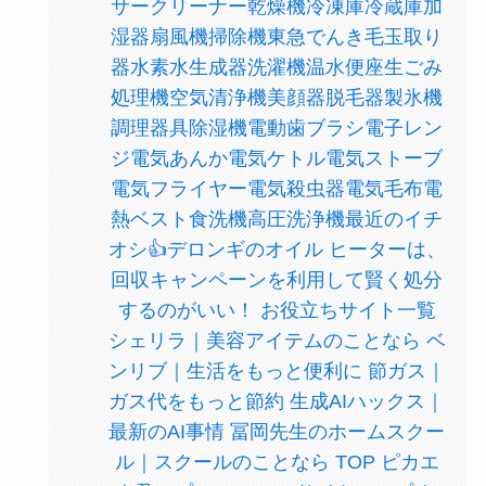
サークリーナー乾燥機冷凍庫冷蔵庫加
湿器扇風機掃除機東急でんき毛玉取り
器水素水生成器洗濯機温水便座生ごみ
処理機空気清浄機美顔器脱毛器製氷機
調理器具除湿機電動歯ブラシ電子レン
ジ電気あんか電気ケトル電気ストーブ
電気フライヤー電気殺虫器電気毛布電
熱ベスト食洗機高圧洗浄機最近のイチ
オシ👍デロンギのオイル ヒーターは、
回収キャンペーンを利用して賢く処分
するのがいい！ お役立ちサイト一覧
シェリラ｜美容アイテムのことなら ベ
ンリブ｜生活をもっと便利に 節ガス｜
ガス代をもっと節約 生成AIハックス｜
最新のAI事情 冨岡先生のホームスクー
ル｜スクールのことなら TOP ピカエ