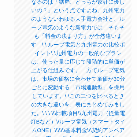
なるのは「結局、どっちが家計に優し
いの？」という点ですよね。九州電力
のようないわゆる大手電力会社と、ル
ープ電気のような新電力では、そもそ
も「料金の決まり方」が全然違いま
す。\ \ ループ電気と九州電力の比較ポ
イント\ \九州電力の一般的なプラン
は、使った量に応じて段階的に単価が
上がる仕組みです。一方でループ電気
は、市場の価格に合わせて単価が30分
ごとに変動する「市場連動型」を採用
しています。\ \この二つを比べるとき
の大きな違いを、表にまとめてみまし
た。\ \ \ \\\比較項目\\九州電力（従量電
灯Bなど）\\ループ電気（スマートタイ
ムONE）\\\\\\\基本料金\\\契約アンペア