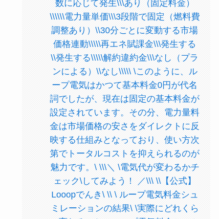
数に応じて発生\\\あり（固定料金）
\\\\\\電力量単価\\\3段階で固定（燃料費
調整あり）\\30分ごとに変動する市場
価格連動\\\\\再エネ賦課金\\\発生する
\\発生する\\\\\解約違約金\\\なし（プラ
ンによる）\\なし\\\\\ \このように、ル
ープ電気はかつて基本料金0円が代名
詞でしたが、現在は固定の基本料金が
設定されています。その分、電力量料
金は市場価格の安さをダイレクトに反
映する仕組みとなっており、使い方次
第でトータルコストを抑えられるのが
魅力です。\ \\\＼ \電気代が変わるかチ
ェック\してみよう！ ／\\\ \\【公式】
Looopでんき\ \\ \ ループ電気料金シュ
ミレーションの結果\ \実際にどれくら