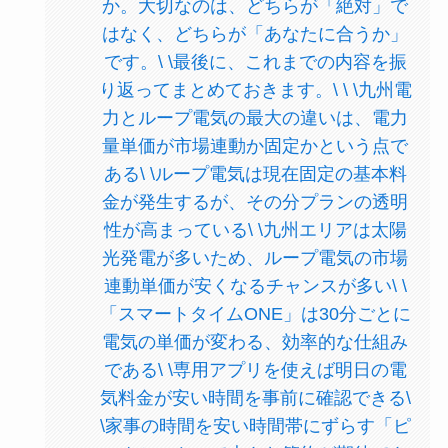
か。大切なのは、どちらが「絶対」で
はなく、どちらが「あなたに合うか」
です。\ \最後に、これまでの内容を振
り返ってまとめておきます。\ \ \九州電
力とループ電気の最大の違いは、電力
量単価が市場連動か固定かという点で
ある\ \ループ電気は現在固定の基本料
金が発生するが、その分プランの透明
性が高まっている\ \九州エリアは太陽
光発電が多いため、ループ電気の市場
連動単価が安くなるチャンスが多い\ \
「スマートタイムONE」は30分ごとに
電気の単価が変わる、効率的な仕組み
である\ \専用アプリを使えば明日の電
気料金が安い時間を事前に確認できる\
\家事の時間を安い時間帯にずらす「ピ