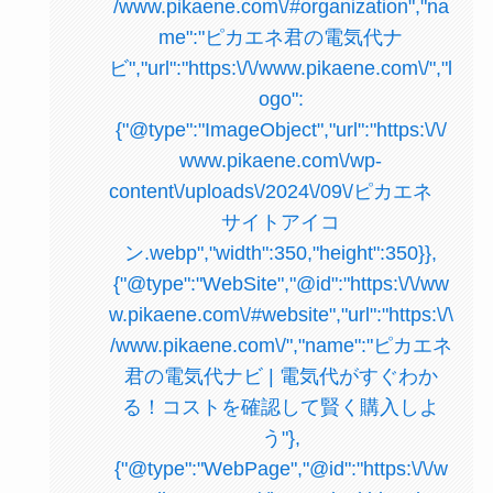
/www.pikaene.com\/#organization","na
me":"ピカエネ君の電気代ナ
ビ","url":"https:\/\/www.pikaene.com\/","l
ogo":
{"@type":"ImageObject","url":"https:\/\/
www.pikaene.com\/wp-
content\/uploads\/2024\/09\/ピカエネ
サイトアイコ
ン.webp","width":350,"height":350}},
{"@type":"WebSite","@id":"https:\/\/ww
w.pikaene.com\/#website","url":"https:\/\
/www.pikaene.com\/","name":"ピカエネ
君の電気代ナビ | 電気代がすぐわか
る！コストを確認して賢く購入しよ
う"},
{"@type":"WebPage","@id":"https:\/\/w