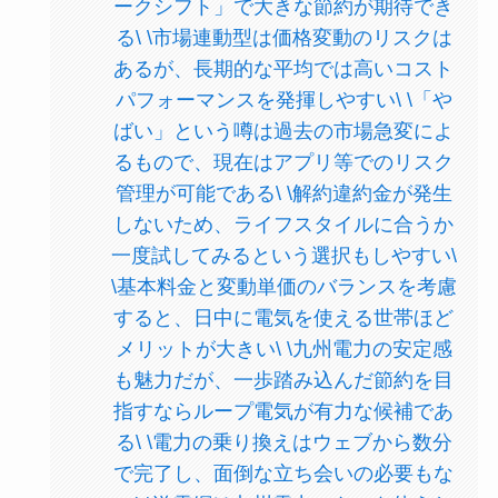
ークシフト」で大きな節約が期待でき
る\ \市場連動型は価格変動のリスクは
あるが、長期的な平均では高いコスト
パフォーマンスを発揮しやすい\ \「や
ばい」という噂は過去の市場急変によ
るもので、現在はアプリ等でのリスク
管理が可能である\ \解約違約金が発生
しないため、ライフスタイルに合うか
一度試してみるという選択もしやすい\
\基本料金と変動単価のバランスを考慮
すると、日中に電気を使える世帯ほど
メリットが大きい\ \九州電力の安定感
も魅力だが、一歩踏み込んだ節約を目
指すならループ電気が有力な候補であ
る\ \電力の乗り換えはウェブから数分
で完了し、面倒な立ち会いの必要もな