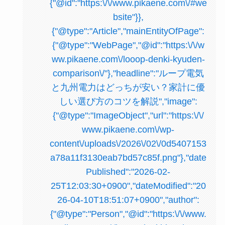
{"@id":"https:\/\/www.pikaene.com\/#we
bsite"}},
{"@type":"Article","mainEntityOfPage":
{"@type":"WebPage","@id":"https:\/\/w
ww.pikaene.com\/looop-denki-kyuden-
comparison\/"},"headline":"ループ電気
と九州電力はどっちが安い？家計に優
しい選び方のコツを解説","image":
{"@type":"ImageObject","url":"https:\/\/
www.pikaene.com\/wp-
content\/uploads\/2026\/02\/0d5407153
a78a11f3130eab7bd57c85f.png"},"date
Published":"2026-02-
25T12:03:30+0900","dateModified":"20
26-04-10T18:51:07+0900","author":
{"@type":"Person","@id":"https:\/\/www.