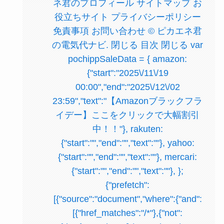
ネ君のプロフィール サイトマップ お
役立ちサイト プライバシーポリシー
免責事項 お問い合わせ © ピカエネ君
の電気代ナビ. 閉じる 目次 閉じる var
pochippSaleData = { amazon:
{"start":"2025\/11\/19
00:00","end":"2025\/12\/02
23:59","text":"【Amazonブラックフラ
イデー】ここをクリックで大幅割引
中！！"}, rakuten:
{"start":"","end":"","text":""}, yahoo:
{"start":"","end":"","text":""}, mercari:
{"start":"","end":"","text":""}, };
{"prefetch":
[{"source":"document","where":{"and":
[{"href_matches":"/*"},{"not":