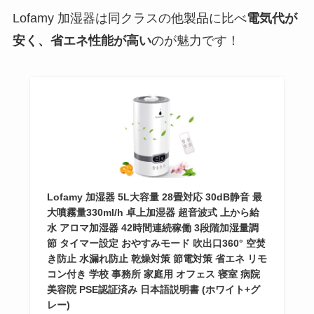
Lofamy 加湿器は同クラスの他製品に比べ
電気代が
安く、省エネ性能が高い
のが魅力です！
Lofamy 加湿器 5L大容量 28畳対応 30dB静音 最
大噴霧量330ml/h 卓上加湿器 超音波式 上から給
水 アロマ加湿器 42時間連続稼働 3段階加湿量調
節 タイマー設定 おやすみモード 吹出口360° 空焚
き防止 水漏れ防止 乾燥対策 節電対策 省エネ リモ
コン付き 学校 事務所 家庭用 オフェス 寝室 病院
美容院 PSE認証済み 日本語説明書 (ホワイト+グ
レー)