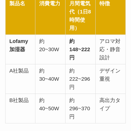
製品名
消費電力
月間電気
特徴
代（1日8
時間使
用）
Lofamy
約
約
アロマ対
加湿器
20~30W
148~222
応・静音
円
設計
A社製品
約
約
デザイン
30~40W
222~296
重視
円
B社製品
約
約
高出力タ
40~50W
296~370
イプ
円