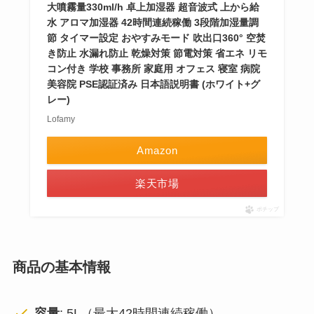
大噴霧量330ml/h 卓上加湿器 超音波式 上から給
水 アロマ加湿器 42時間連続稼働 3段階加湿量調
節 タイマー設定 おやすみモード 吹出口360° 空焚
き防止 水漏れ防止 乾燥対策 節電対策 省エネ リモ
コン付き 学校 事務所 家庭用 オフェス 寝室 病院
美容院 PSE認証済み 日本語説明書 (ホワイト+グ
レー)
Lofamy
Amazon
楽天市場
ポチップ
商品の基本情報
容量
: 5L（最大42時間連続稼働）