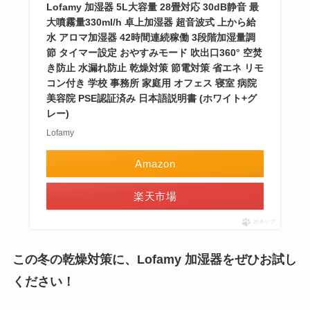
Lofamy 加湿器 5L大容量 28畳対応 30dB静音 最
大噴霧量330ml/h 卓上加湿器 超音波式 上から給
水 アロマ加湿器 42時間連続稼働 3段階加湿量調
節 タイマー設定 おやすみモード 吹出口360° 空焚
き防止 水漏れ防止 乾燥対策 節電対策 省エネ リモ
コン付き 学校 事務所 家庭用 オフェス 寝室 病院
美容院 PSE認証済み 日本語説明書 (ホワイト+グ
レー)
Lofamy
Amazon
楽天市場
ポチップ
この冬の乾燥対策に、Lofamy 加湿器をぜひお試し
ください！