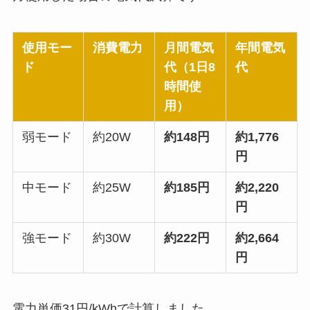
使用モー
消費電力
月間電気
年間電気
ド
代（1日8
代
時間使
用）
弱モード
約20W
約148円
約1,776
円
中モード
約25W
約185円
約2,220
円
強モード
約30W
約222円
約2,664
円
電力単価31円/kWhで計算しました。