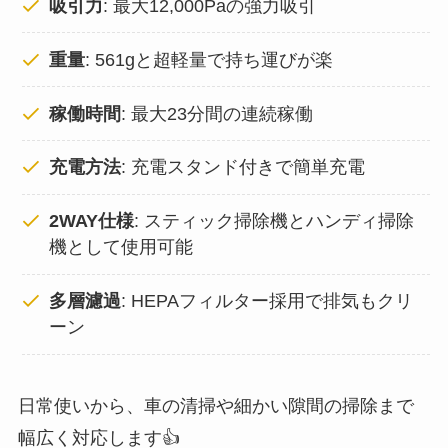
吸引力
: 最大12,000Paの強力吸引
重量
: 561gと超軽量で持ち運びが楽
稼働時間
: 最大23分間の連続稼働
充電方法
: 充電スタンド付きで簡単充電
2WAY仕様
: スティック掃除機とハンディ掃除
機として使用可能
多層濾過
: HEPAフィルター採用で排気もクリ
ーン
日常使いから、車の清掃や細かい隙間の掃除まで
幅広く対応します👍