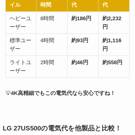
イル
時間
代
代
ヘビーユ
8時間
約186円
約2,232
ーザー
円
標準ユー
4時間
約93円
約1,116
ザー
円
ライトユ
2時間
約46円
約558円
ーザー
💡
4K高精細でもこの電気代なら安心ですね！
LG 27US500の電気代を他製品と比較！