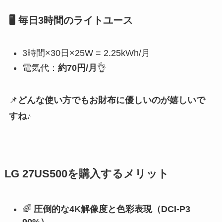
🖥️ 毎日3時間のライトユース
3時間×30日×25W = 2.25kWh/月
電気代：
約70円/月
👌
📌
どんな使い方でもお財布に優しいのが嬉しいで
すね♪
LG 27US500を購入するメリット
🌈
圧倒的な4K解像度と色彩表現（DCI-P3