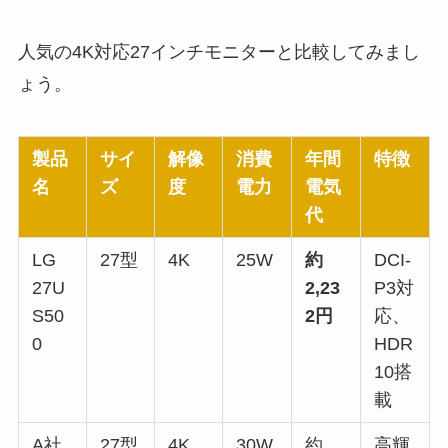
人気の4K対応27インチモニターと比較してみまし
ょう。
製品
サイ
解像
消費
年間
特徴
名
ズ
度
電力
電気
代
LG
27型
4K
25W
約
DCI-
27U
2,23
P3対
S50
2円
応、
0
HDR
10搭
載
A社
27型
4K
30W
約
高輝