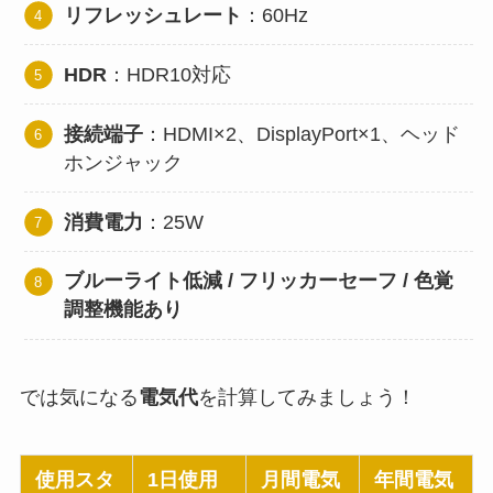
リフレッシュレート
：60Hz
HDR
：HDR10対応
接続端子
：HDMI×2、DisplayPort×1、ヘッド
ホンジャック
消費電力
：25W
ブルーライト低減 / フリッカーセーフ / 色覚
調整機能あり
では気になる
電気代
を計算してみましょう！
使用スタ
1日使用
月間電気
年間電気