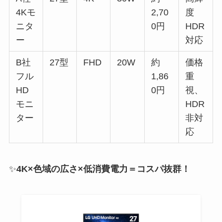
4Kモ
2,70
度
ニタ
0円
HDR
ー
対応
B社
27型
FHD
20W
約
価格
フル
1,86
重
HD
0円
視、
モニ
HDR
ター
非対
応
✨
4K×色域の広さ×低消費電力＝コスパ抜群！