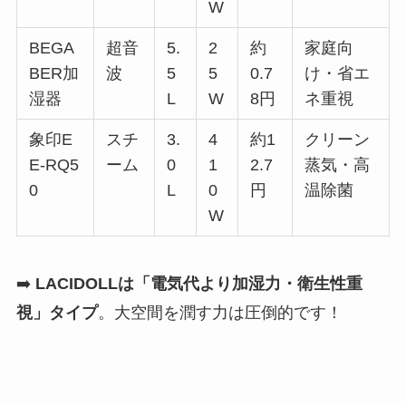
W
BEGA
超音
5.
2
約
家庭向
BER加
波
5
5
0.7
け・省エ
湿器
L
W
8円
ネ重視
象印E
スチ
3.
4
約1
クリーン
E-RQ5
ーム
0
1
2.7
蒸気・高
0
L
0
円
温除菌
W
➡️
LACIDOLLは「電気代より加湿力・衛生性重
視」タイプ
。大空間を潤す力は圧倒的です！