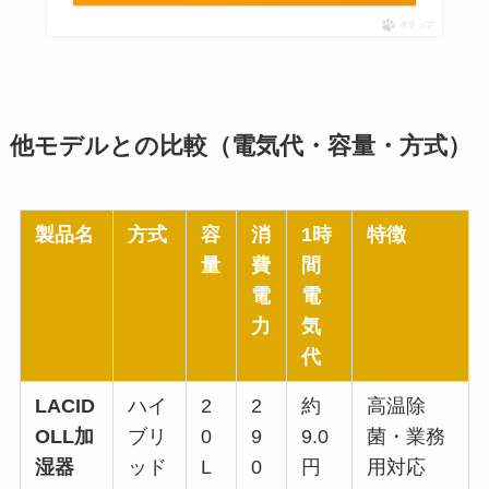
ポチップ
他モデルとの比較（電気代・容量・方式）
製品名
方式
容
消
1時
特徴
量
費
間
電
電
力
気
代
LACID
ハイ
2
2
約
高温除
OLL加
ブリ
0
9
9.0
菌・業務
湿器
ッド
L
0
円
用対応