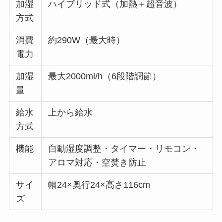
加湿
ハイブリッド式（加熱＋超音波）
方式
消費
約290W（最大時）
電力
加湿
最大2000ml/h（6段階調節）
量
給水
上から給水
方式
機能
自動湿度調整・タイマー・リモコン・
アロマ対応・空焚き防止
サイ
幅24×奥行24×高さ116cm
ズ