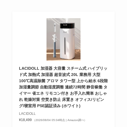
LACIDOLL 加湿器 大容量 スチーム式 ハイブリッ
ド式 加熱式 加湿器 超音波式 20L 業務用 大型
100℃高温除菌 アロマ タワー型 上から給水 6段階
加湿量調節 自動湿度調整 連続72時間 静音稼働 タ
イマー 省エネ リモコン付き お手入れ簡単 おしゃ
れ 乾燥対策 空焚き防止 床置き オフィス/リビン
グ/寝室用 PSE認証済み (ホワイト)
LACIDOLL
¥18,499
（2026/08/04 05:04時点 | Amazon調べ）