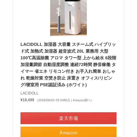
LACIDOLL 加湿器 大容量 スチーム式 ハイブリッ
ド式 加熱式 加湿器 超音波式 20L 業務用 大型
100℃高温除菌 アロマ タワー型 上から給水 6段階
加湿量調節 自動湿度調整 連続72時間 静音稼働 タ
イマー 省エネ リモコン付き お手入れ簡単 おしゃ
れ 乾燥対策 空焚き防止 床置き オフィス/リビン
グ/寝室用 PSE認証済み (ホワイト)
LACIDOLL
¥18,499
（2026/08/04 05:04時点 | Amazon調べ）
＼楽天ポイント4倍セール！／
楽天市場
Amazon