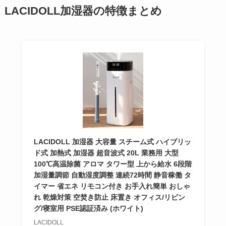
LACIDOLL加湿器の特徴まとめ
LACIDOLL 加湿器 大容量 スチーム式 ハイブリッ
ド式 加熱式 加湿器 超音波式 20L 業務用 大型
100℃高温除菌 アロマ タワー型 上から給水 6段階
加湿量調節 自動湿度調整 連続72時間 静音稼働 タ
イマー 省エネ リモコン付き お手入れ簡単 おしゃ
れ 乾燥対策 空焚き防止 床置き オフィス/リビン
グ/寝室用 PSE認証済み (ホワイト)
LACIDOLL