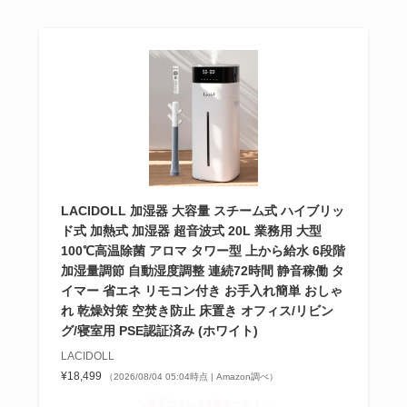
LACIDOLL 加湿器 大容量 スチーム式 ハイブリッ
ド式 加熱式 加湿器 超音波式 20L 業務用 大型
100℃高温除菌 アロマ タワー型 上から給水 6段階
加湿量調節 自動湿度調整 連続72時間 静音稼働 タ
イマー 省エネ リモコン付き お手入れ簡単 おしゃ
れ 乾燥対策 空焚き防止 床置き オフィス/リビン
グ/寝室用 PSE認証済み (ホワイト)
LACIDOLL
¥18,499
（2026/08/04 05:04時点 | Amazon調べ）
＼楽天ポイント4倍セール！／