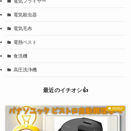
電気フライヤー
電気殺虫器
電気毛布
電熱ベスト
食洗機
高圧洗浄機
最近のイチオシ👍
調理器具