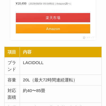
¥18,499
（2026/08/04 05:04時点 | Amazon調べ）
＼楽天ポイント4倍セール！／
楽天市場
Amazon
ポチップ
項目
内容
ブラ
LACIDOLL
ンド
容量
20L（最大72時間連続運転）
対応
約40〜85畳
面積