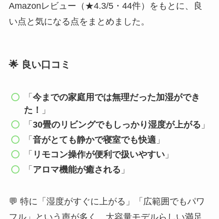
Amazonレビュー（★4.3/5・44件）をもとに、良
い点と気になる点をまとめました。
🌟 良い口コミ
「
今までの家庭用では無理だった加湿ができ
た！
」
「
30畳のリビングでもしっかり湿度が上がる
」
「
音がとても静かで寝室でも快適
」
「
リモコン操作が便利で扱いやすい
」
「
アロマ機能が癒される
」
💬 特に「湿度がすぐに上がる」「広範囲でもパワ
フル」という声が多く、大容量モデルらしい満足