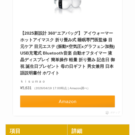
【2025新設計 360°エアバッグ】 アイウォーマー
ホットアイマスク 折り畳み式 睡眠専門医監修 目
元ケア 目元エステ (振動×空気圧xグラフェン加熱)
USB充電式 Bluetooth音楽 自動オフタイマー 液
晶ディスプレイ 簡単操作 軽量 折り畳み 記念日 御
祝 誕生日プレゼント 母の日ギフト 男女兼用 日本
語説明書付 ホワイト
ｋｉｓｕｍａｏ
¥5,631
（2026/04/19 17:00時点 | Amazon調べ）
Amazon
ポチップ
項目
詳細