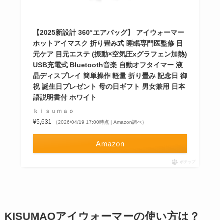
【2025新設計 360°エアバッグ】 アイウォーマー
ホットアイマスク 折り畳み式 睡眠専門医監修 目
元ケア 目元エステ (振動×空気圧xグラフェン加熱)
USB充電式 Bluetooth音楽 自動オフタイマー 液
晶ディスプレイ 簡単操作 軽量 折り畳み 記念日 御
祝 誕生日プレゼント 母の日ギフト 男女兼用 日本
語説明書付 ホワイト
ｋｉｓｕｍａｏ
¥5,631
（2026/04/19 17:00時点 | Amazon調べ）
Amazon
ポチップ
KISUMAOアイウォーマーの使い方は？