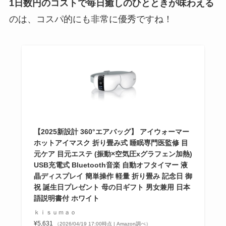
1日数円のコストで毎日癒しのひとときが味わえる
のは、コスパ的にも非常に優秀ですね！
【2025新設計 360°エアバッグ】 アイウォーマー
ホットアイマスク 折り畳み式 睡眠専門医監修 目
元ケア 目元エステ (振動×空気圧xグラフェン加熱)
USB充電式 Bluetooth音楽 自動オフタイマー 液
晶ディスプレイ 簡単操作 軽量 折り畳み 記念日 御
祝 誕生日プレゼント 母の日ギフト 男女兼用 日本
語説明書付 ホワイト
ｋｉｓｕｍａｏ
¥5,631
（2026/04/19 17:00時点 | Amazon調べ）