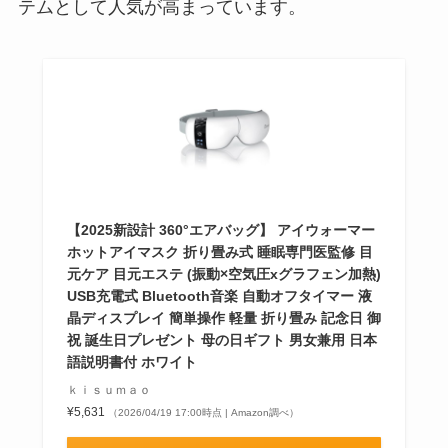
テムとして人気が高まっています。
【2025新設計 360°エアバッグ】 アイウォーマー
ホットアイマスク 折り畳み式 睡眠専門医監修 目
元ケア 目元エステ (振動×空気圧xグラフェン加熱)
USB充電式 Bluetooth音楽 自動オフタイマー 液
晶ディスプレイ 簡単操作 軽量 折り畳み 記念日 御
祝 誕生日プレゼント 母の日ギフト 男女兼用 日本
語説明書付 ホワイト
ｋｉｓｕｍａｏ
¥5,631
（2026/04/19 17:00時点 | Amazon調べ）