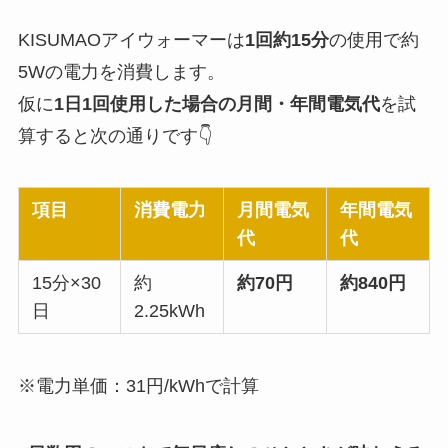
KISUMAOアイウォーマーは
1回約15分
の使用で約
5Wの電力を消費します。
仮に
1日1回使用した場合の月間・年間電気代
を試
算すると次の通りです👇
項目
消費電力
月間電気
年間電気
代
代
15分×30
約
約70円
約840円
日
2.25kWh
※電力単価：31円/kWhで計算