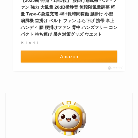
【2025新 発売・1台5役】 腰掛け扇風機 ベルトフ
ァン 強力 大風量 20dB極静音 無段階風量調整 軽
量 Type-C急速充電 48H長時間稼働 腰掛け 小型
扇風機 首掛け ベルト ファン ぶら下げ 携帯 卓上
ハンディ 腰 腰掛けファン 背中 ハンズフリー コン
パクト 持ち運び 暑さ対策グッズ ウエスト
Ｋｉｎｄｉｌ
Amazon
ポチップ