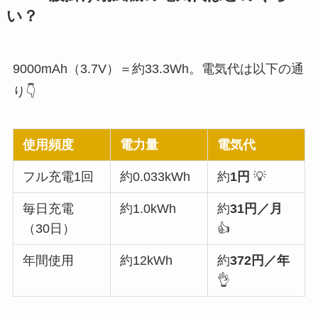
い？
9000mAh（3.7V）＝約33.3Wh。電気代は以下の通
り👇
使用頻度
電力量
電気代
フル充電1回
約0.033kWh
約
1円
💡
毎日充電
約1.0kWh
約
31円／月
（30日）
👍
年間使用
約12kWh
約
372円／年
👌