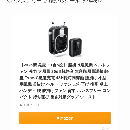
＼ハンズフリーで“腰からクール”を体験❕／
【2025新 発売・1台5役】 腰掛け扇風機 ベルトフ
ァン 強力 大風量 20dB極静音 無段階風量調整 軽
量 Type-C急速充電 48H長時間稼働 腰掛け 小型
扇風機 首掛け ベルト ファン ぶら下げ 携帯 卓上
ハンディ 腰 腰掛けファン 背中 ハンズフリー コン
パクト 持ち運び 暑さ対策グッズ ウエスト
Ｋｉｎｄｉｌ
Amazon
ポチップ