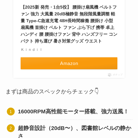
【2025新 発売・1台5役】 腰掛け扇風機 ベルトフ
ァン 強力 大風量 20dB極静音 無段階風量調整 軽
量 Type-C急速充電 48H長時間稼働 腰掛け 小型
扇風機 首掛け ベルト ファン ぶら下げ 携帯 卓上
ハンディ 腰 腰掛けファン 背中 ハンズフリー コン
パクト 持ち運び 暑さ対策グッズ ウエスト
Ｋｉｎｄｉｌ
Amazon
ポチップ
まずは商品のスペックからチェック👇
16000RPM高性能モーター搭載、強力送風！
超静音設計（20dB〜）、図書館レベルの静か
さ