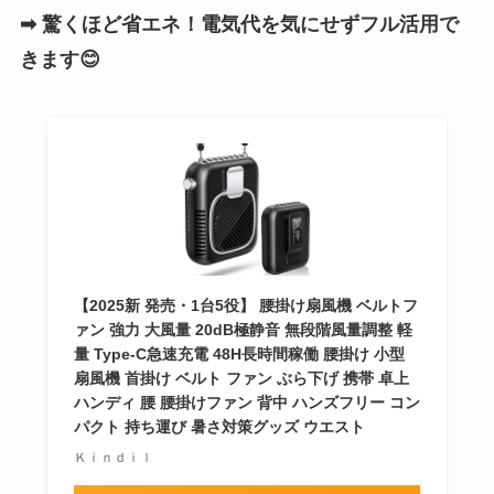
➡ 驚くほど省エネ！電気代を気にせずフル活用で
きます😊
【2025新 発売・1台5役】 腰掛け扇風機 ベルトフ
ァン 強力 大風量 20dB極静音 無段階風量調整 軽
量 Type-C急速充電 48H長時間稼働 腰掛け 小型
扇風機 首掛け ベルト ファン ぶら下げ 携帯 卓上
ハンディ 腰 腰掛けファン 背中 ハンズフリー コン
パクト 持ち運び 暑さ対策グッズ ウエスト
Ｋｉｎｄｉｌ