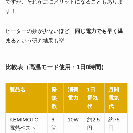
ですが、それが逆にメリットになることもありま
す！
ヒーターの数が少ないほど、
同じ電力でも早く温
まる
という研究結果も💡
比較表（高温モード使用・1日8時間）
製品名
発
消費
1日
月間
熱
電力
電気
電気
数
代
代
KEMIMOTO
6
10W
約2.5
約75
電熱ベスト
箇
円
円