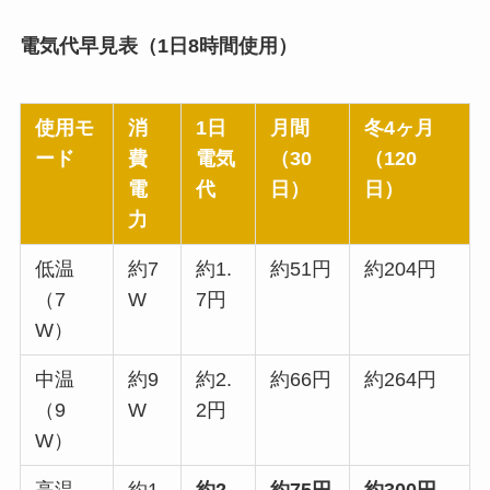
電気代早見表（1日8時間使用）
使用モ
消
1日
月間
冬4ヶ月
ード
費
電気
（30
（120
電
代
日）
日）
力
低温
約7
約1.
約51円
約204円
（7
W
7円
W）
中温
約9
約2.
約66円
約264円
（9
W
2円
W）
高温
約1
約2.
約75円
約300円