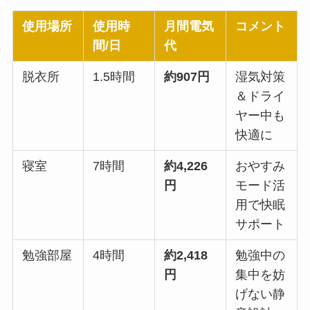
使用場所
使用時
月間電気
コメント
間/日
代
脱衣所
1.5時間
約907円
湿気対策
＆ドライ
ヤー中も
快適に
寝室
7時間
約4,226
おやすみ
円
モード活
用で快眠
サポート
勉強部屋
4時間
約2,418
勉強中の
円
集中を妨
げない静