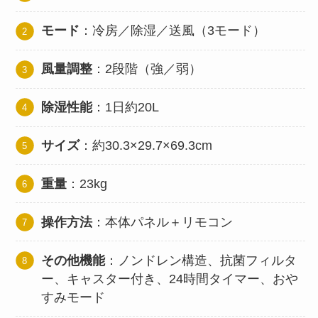
モード
：冷房／除湿／送風（3モード）
風量調整
：2段階（強／弱）
除湿性能
：1日約20L
サイズ
：約30.3×29.7×69.3cm
重量
：23kg
操作方法
：本体パネル＋リモコン
その他機能
：ノンドレン構造、抗菌フィルタ
ー、キャスター付き、24時間タイマー、おや
すみモード