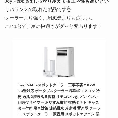
Joy Pebbleは
しっかり冷えて省エネ性も高い
とい
うバランスの取れた製品です👌
クーラーより強く、扇風機よりも涼しい。
これ1台で、夏の快適さがグッと変わります！
Joy Pebbleスポットクーラー 工事不要 2.6kW
8.3畳対応 ポータブルクーラー 移動式エアコン 冷
房 送風 2階段風量調整 リモコンつき ノンドレン
24時間タイマー おやすみ機能 排熱ダクト キャス
ター付き 暑さ対策 連続排水 冷房機 置き型 クーラ
ー スポットクーラー 家庭用 スポットエアコン 業