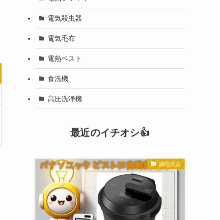
電気殺虫器
電気毛布
電熱ベスト
食洗機
高圧洗浄機
最近のイチオシ👍
調理器具