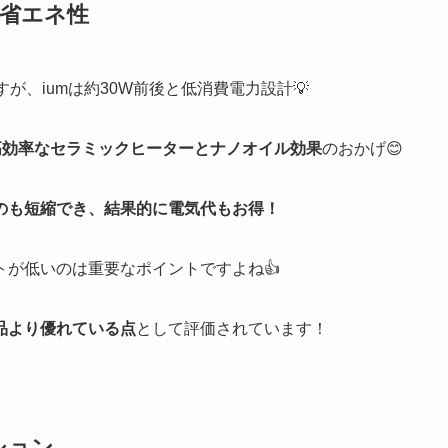
の省エネ性
が、iumは約30W前後と低消費電力設計💡
高効率なセラミックヒーターとナノオイル効果
のおかげ😊
のも短縮でき、結果的に電気代もお得！
が低いのは重要なポイントですよね👍
品より優れている点
として評価されています！
ション