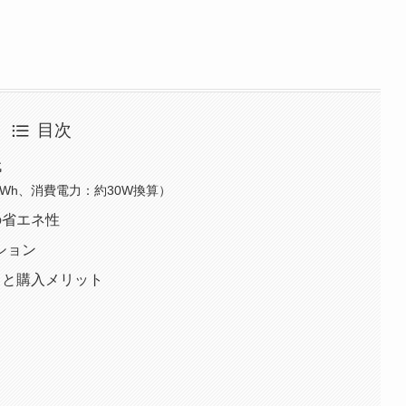
目次
代
kWh、消費電力：約30W換算）
の省エネ性
ション
トと購入メリット
！
？