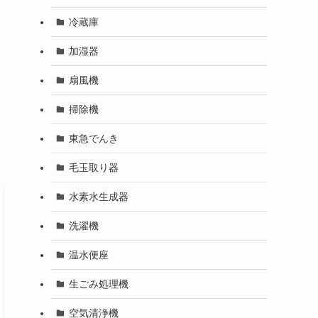
冷蔵庫
加湿器
扇風機
掃除機
東急でんき
毛玉取り器
水素水生成器
洗濯機
温水便座
生ごみ処理機
空気清浄機