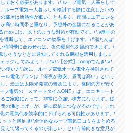
ておく必要があります。\ \ ループ電気一人暮らしで
方で、ループ電気一人暮らしを検討する際に注意したいの
しの部屋は断熱性が低いことも多く、夜間にエアコンを
格が高い時間帯と重なり、予想外の金額になることがあ
るためには、以下のような対策が有効です。\ \ \\厚手の
を遮断して、エアコンの効率を上げます。\ \\湯たんぽ
安い時間帯に合わせれば、夜の暖房代を節約できます。\
が高騰しそうなときに通知してくれる機能を活用しましょ
ェック\してみよう！ ／\\\ \ \【公式】Looopでんき\ \\ \
い使い方\ \次に、ループ電気オール電化を検討されて
オール電化プランは「深夜が激安、昼間は高い」という
かし、最近は太陽光発電の普及により、昼間の方が安く
ループ電気の「スマートタイムONE」は、エコキュート
きるご家庭にとって、非常に心強い味方になります。従
昼間の沸き上げ」が、逆に節約につながるのです。これ
化の電気代を効率的に下げられる可能性があります。\
リットと満足度\ \全体的なループ電気口コミをまとめる
に見えて返ってくるのが楽しい」という前向きな意見が