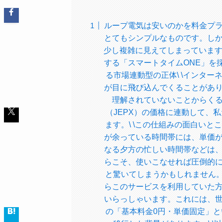
ループ電気は安いのかを料金プランと
とてもシンプルなものです。し
少し複雑に見えてしまっています
する「スマートタイムONE」を採用
る市場連動型の正体\ \インター
が目に飛び込んでくることがあ
理解されていないことからく
（JEPX）の価格に連動して、
ます。\ \この仕組みの面白い
が余っている時間帯には、単価
なる夕方の忙しい時間帯などは
らこそ、使いこなせれば圧倒的
と驚いてしまうかもしれません。\
らこのサービスを利用していた
いらっしゃいます。これには、
の「基本料金0円・単価固定」