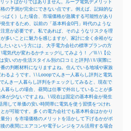
、メリットばかりではありません。ループ電気デメリット
価格の予測が完全にできない点です。例えば、記録的な
ひっぱく）した場合、市場価格が急騰する可能性があり
金が発生するため、以前の「基本料金0円」時代のような
は注意が必要です。私であれば、そのようなリスクを理
月が多いことに魅力を感じますが、家計に全く余裕がな
定したいという方には、大手電力会社の標準プランの方
 \電気代が変わるかチェック\してみよう！ ／\\\ \ \【公
プ電気は安いのか生活スタイル別の口コミと評判\ \ \\ \実際に
一番の判断材料になりますよね。住んでいる地域や家族
るようです。\ \ Looopでんき一人暮らし評判と電気
ooopでんき一人暮らし評判をチェックしてみると、現在で
一人暮らしの場合、昼間は仕事で外出していることが多
体が少ないですよね。\ \現在は固定の基本料金が発生
活用して単価の安い時間帯に電気を使う習慣をつけれ
ことが可能です。多くの電力会社でも基本料金はかかり
従量分）を市場価格のメリットを活かして下げるかがポ
宅後の夜間にエアコンや電子レンジをフル活用する場合