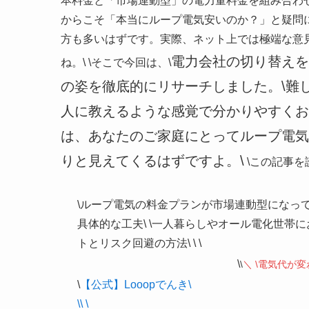
本料金と「市場連動型」の電力量料金を組み合わ
からこそ「本当にループ電気安いのか？」と疑問
方も多いはずです。実際、ネット上では極端な意
電力会社の切り替えを
ね。\
\
そこで今回は、\
の姿を徹底的にリサーチしました。\難
人に教えるような感覚で分かりやすくお
は、あなたのご家庭にとってループ電気
りと見えてくるはずですよ。\
\
この記事を
\
ループ電気の料金プランが市場連動型になって
具体的な工夫\
\
一人暮らしやオール電化世帯に
トとリスク回避の方法\
\ \
\
\
＼ \
電気代が変
\
【公式】Looopでんき\
\
\ \