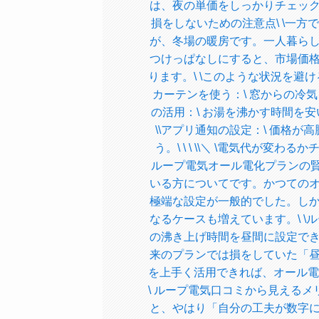
は、夜の単価をしっかりチェックし
損をしないための注意点\ \一
が、冬場の暖房です。一人暮ら
つけっぱなしにすると、市場価
ります。\ \このような状況を避け
カーテンを使う：\ 窓からの冷気
の活用：\ お湯を沸かす時間を
\\アプリ通知の設定：\ 価格
う。\ \ \ \\＼ \電気代が変わるかチ
ループ電気オール電化プランの賢
いる方についてです。かつての
極端な設定が一般的でした。し
なるケースも増えています。\ \
の沸き上げ時間を昼間に設定で
来のプランでは損をしていた「
を上手く活用できれば、オール電
\ ループ電気口コミから見えるメ
と、やはり「自分の工夫が数字