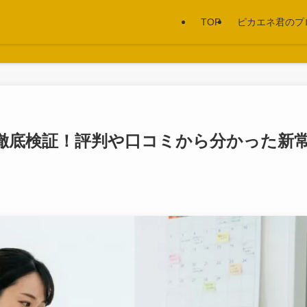
TOP
ピカエネ君のプ
TOP
ピカエネ君のプ
う | ピカエネ君の電気代ナビ
徹底検証！評判や口コミから分かった新