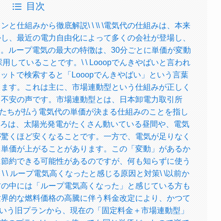
目次
仕組みから徹底解説\ \ \\ \電気代の仕組みは、本来
かし、最近の電力自由化によって多くの会社が登場し、
。ループ電気の最大の特徴は、30分ごとに単価が変動
していることです。\ \ Looopでんきやばいと言われ
ネットで検索すると「Looopでんきやばい」という言葉
ります。これは主に、市場連動型という仕組みが正しく
る不安の声です。市場連動型とは、日本卸電力取引所
私たちが払う電気代の単価が決まる仕組みのことを指し
ところは、太陽光発電がたくさん動いている昼間や、電気
が驚くほど安くなることです。一方で、電気が足りなく
、単価が上がることがあります。この「変動」があるか
に節約できる可能性があるのですが、何も知らずに使う
 \ ループ電気高くなったと感じる原因と対策\ \以前か
方の中には「ループ電気高くなった」と感じている方も
世界的な燃料価格の高騰に伴う料金改定により、かつて
という旧プランから、現在の「固定料金＋市場連動型」