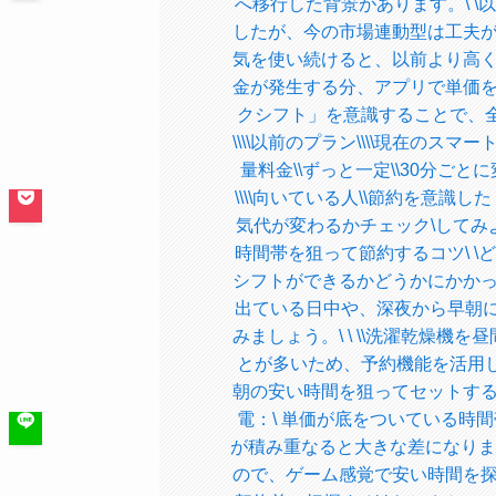
へ移行した背景があります。\ 
したが、今の市場連動型は工夫
気を使い続けると、以前より高
金が発生する分、アプリで単価
クシフト」を意識することで、全体の
\\\\以前のプラン\\\\現在のスマートタ
量料金\\ずっと一定\\30分ごとに
\\\\向いている人\\節約を意識したく
気代が変わるかチェック\してみよう！ 
時間帯を狙って節約するコツ\ 
シフトができるかどうかにかか
出ている日中や、深夜から早朝に
みましょう。\ \ \\洗濯乾燥機
とが多いため、予約機能を活用しま
朝の安い時間を狙ってセットするの
電：\ 単価が底をついている時
が積み重なると大きな差になります
ので、ゲーム感覚で安い時間を探す