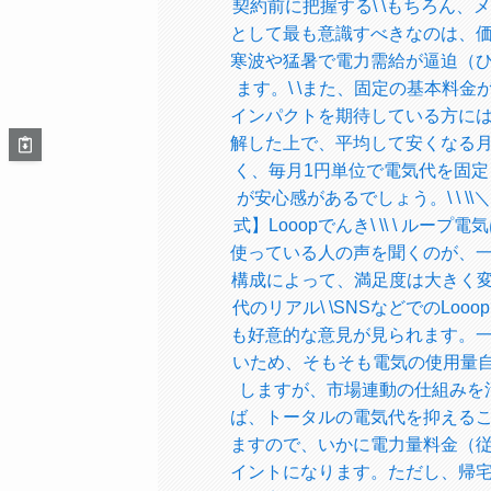
契約前に把握する\ \もちろん
として最も意識すべきなのは、
寒波や猛暑で電力需給が逼迫（
ます。\ \また、固定の基本料
インパクトを期待している方に
解した上で、平均して安くなる
く、毎月1円単位で電気代を固
が安心感があるでしょう。\ \ \\＼
式】Looopでんき\ \\ \ ルー
使っている人の声を聞くのが、
構成によって、満足度は大きく変わ
代のリアル\ \SNSなどでのL
も好意的な意見が見られます。
いため、そもそも電気の使用量自
しますが、市場連動の仕組みを
ば、トータルの電気代を抑える
ますので、いかに電力量料金（
イントになります。ただし、帰