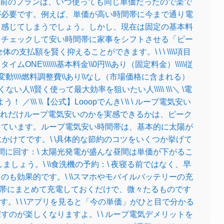
\以前のプランは、いつ使っても同じ単価だったので楽で
が必要です。例えば、単価が高い時間帯に今まで通り電
く感じてしまうでしょう。しかし、現在は固定の基本料
をチェックして安い時間帯に家事をシフトさせる「ピー
支払額を賢く抑えることができます。\ \ \ \\\\項目
イムONE\\\\\\\基本料金\\0円\\\あり（固定料金）\\\\\従
変動\\\\燃料調整費\\あり\\なし（市場価格に含まれる）
ない人\\賢く使って最大効率を狙いたい人\\\\\ \\\＼ \電
／\\\ \\【公式】Looopでんき\ \\ \ ループ電気安い
\どれだけループ電気安いのかを実感できるかは、ピーク
っています。ループ電気安い時間帯は、基本的に太陽が
かけてです。\ \具体的な節約のコツをいくつか挙げて
を昼間に回す：\ 太陽光発電が盛んな昼間は単価が下がるこ
しょう。\ \\食洗機の予約：\ 夜寝る前ではなく、早
も効果的です。\ \\スマホやモバイルバッテリーの充
間帯にまとめて充電しておくだけで、微々たるものです
。\ \ \アプリを見ると「今の単価」がひと目で分かる
のが楽しくなりますよ。\ \ ループ電気デメリットを