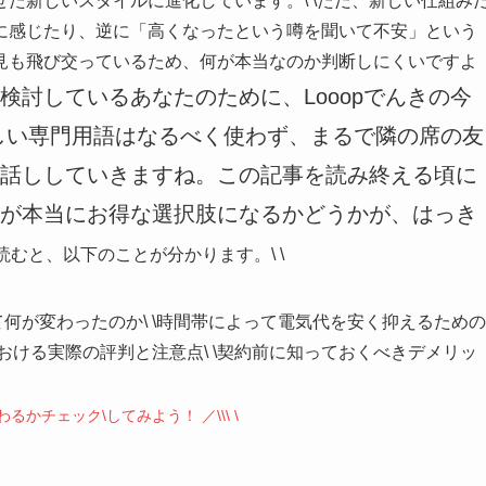
せた新しいスタイルに進化しています。\
\
ただ、新しい仕組み
に感じたり、逆に「高くなったという噂を聞いて不安」という
見も飛び交っているため、何が本当なのか判断しにくいですよ
検討しているあなたのために、Looopでんきの今
しい専門用語はなるべく使わず、まるで隣の席の友
話ししていきますね。この記事を読み終える頃に
が本当にお得な選択肢になるかどうかが、はっき
読むと、以下のことが分かります。\
\
何が変わったのか\
\
時間帯によって電気代を安く抑えるための
おける実際の評判と注意点\
\
契約前に知っておくべきデメリッ
わるかチェック\
してみよう！ ／\\\ \