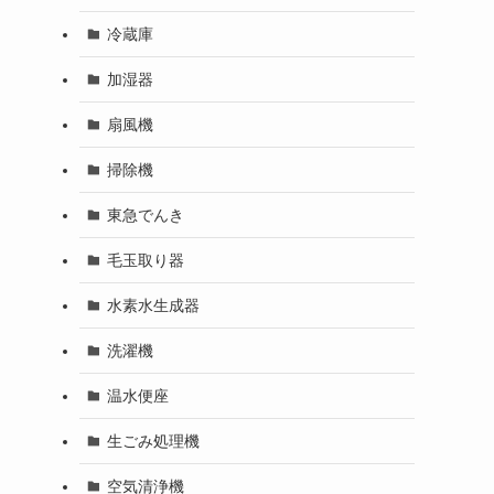
冷蔵庫
加湿器
扇風機
掃除機
東急でんき
毛玉取り器
水素水生成器
洗濯機
温水便座
生ごみ処理機
空気清浄機