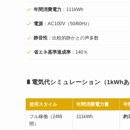
年間消費電力
：111kWh
電源
：AC100V（50/60Hz）
静音性
：比較的静かとの声多数
省エネ基準達成率
：140％
🔋電気代シミュレーション（1kWh
使用スタイル
年間消費電力量
年
フル稼働（24時
111kWh
約3
間）