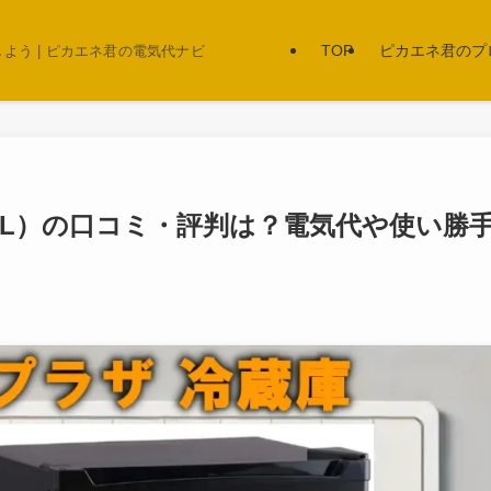
TOP
ピカエネ君のプ
う | ピカエネ君の電気代ナビ
7L）の口コミ・評判は？電気代や使い勝