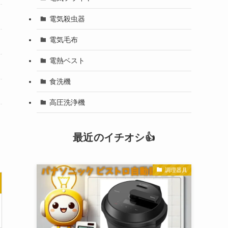
電気殺虫器
電気毛布
電熱ベスト
食洗機
高圧洗浄機
最近のイチオシ👍
調理器具