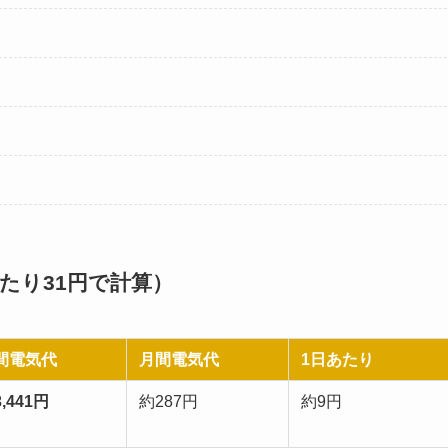
あたり31円で計算）
間電気代
月間電気代
1日あたり
,441円
約287円
約9円