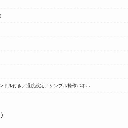
z）
ンドル付き／湿度設定／シンプル操作パネル
算）