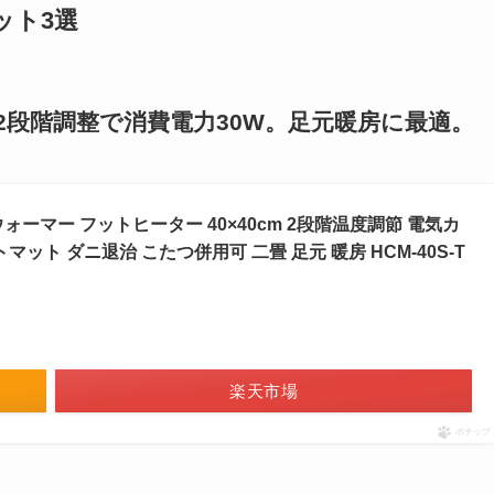
ット3選
2段階調整で消費電力30W。足元暖房に最適。
ーマー フットヒーター 40×40cm 2段階温度調節 電気カ
ット ダニ退治 こたつ併用可 二畳 足元 暖房 HCM-40S-T
楽天市場
ポチップ