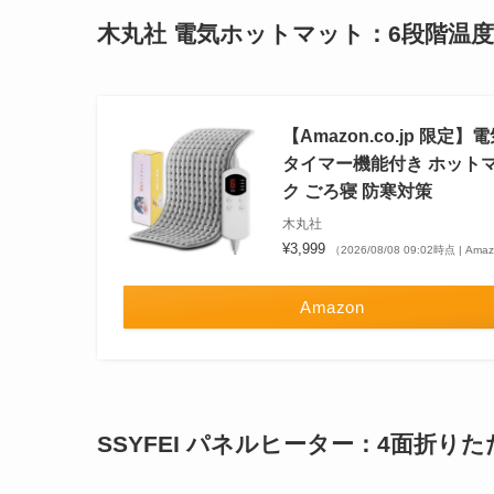
木丸社 電気ホットマット
：6段階温
【Amazon.co.jp 
タイマー機能付き ホットマ
ク ごろ寝 防寒対策
木丸社
¥3,999
（2026/08/08 09:02時点 | Am
Amazon
SSYFEI パネルヒーター
：4面折りた