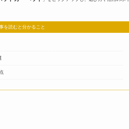
事を読むと分かること
選
点