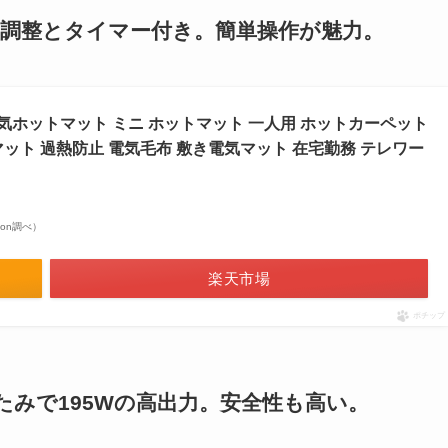
度調整とタイマー付き。簡単操作が魅力。
限定】電気ホットマット ミニ ホットマット 一人用 ホットカーペット
ット 過熱防止 電気毛布 敷き電気マット 在宅勤務 テレワー
azon調べ）
楽天市場
ポチップ
たみで195Wの高出力。安全性も高い。