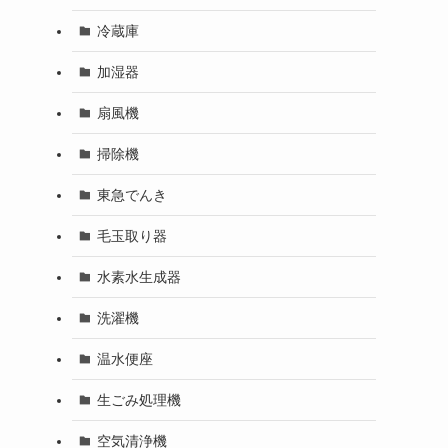
冷蔵庫
加湿器
扇風機
掃除機
東急でんき
毛玉取り器
水素水生成器
洗濯機
温水便座
生ごみ処理機
空気清浄機