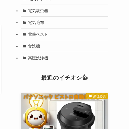
電気殺虫器
電気毛布
電熱ベスト
食洗機
高圧洗浄機
最近のイチオシ👍
調理器具