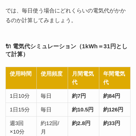
では、毎日使う場合にどれくらいの電気代がかか
るのか計算してみましょう。
🔌 電気代シミュレーション（1kWh＝31円とし
て計算）
使用時間
使用頻度
月間電気
年間電気
代
代
1日10分
毎日
約7円
約84円
1日15分
毎日
約10.5円
約126円
週3回
約12回/
約2.8円
約33円
×10分
月