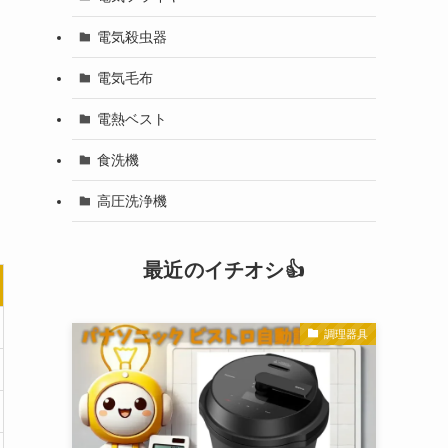
電気殺虫器
電気毛布
電熱ベスト
食洗機
高圧洗浄機
最近のイチオシ👍
調理器具