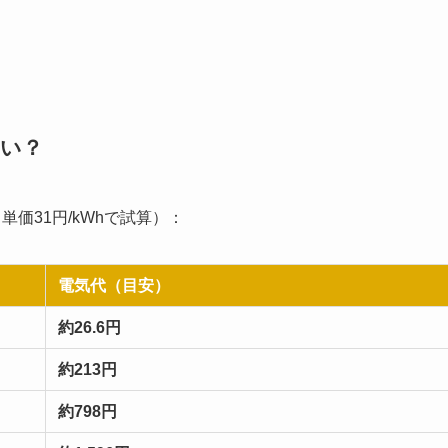
らい？
力単価31円/kWhで試算）：
電気代（目安）
約26.6円
約213円
約798円