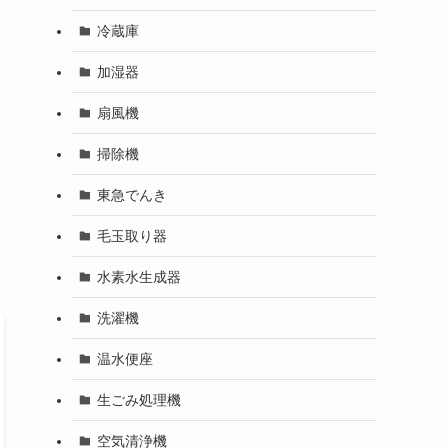
冷蔵庫
加湿器
扇風機
掃除機
東急でんき
毛玉取り器
水素水生成器
洗濯機
温水便座
生ごみ処理機
空気清浄機