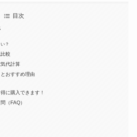
目次
代
らい？
代比較
の電気代計算
ットとおすすめ理由
3をお得に購入できます！
質問（FAQ）