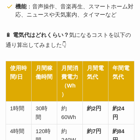
機能
：音声操作、音楽再生、スマートホーム対
応、ニュースや天気案内、タイマーなど
🔋
電気代はどれくらい？
気になるコストを以下の
通り算出してみました👇
使用時
月間稼
月間消
月間電
年間電
間/日
働時間
費電力
気代
気代
（Wh
）
1時間
30時
約
約2円
約24
間
60Wh
円
4時間
120時
約
約7円
約84