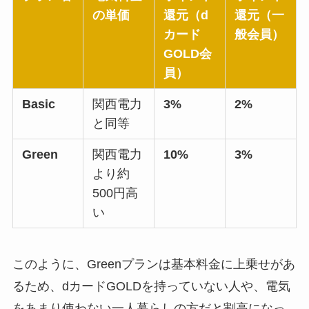
の単価
還元（d
還元（一
カード
般会員）
GOLD会
員）
Basic
関西電力
3%
2%
と同等
Green
関西電力
10%
3%
より約
500円高
い
このように、Greenプランは基本料金に上乗せがあ
るため、dカードGOLDを持っていない人や、電気
をあまり使わない一人暮らしの方だと割高になっ