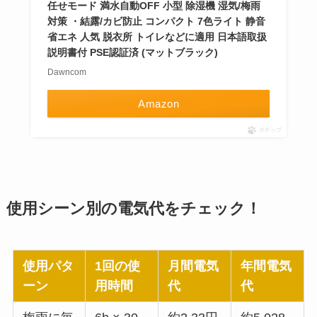
任せモード 満水自動OFF 小型 除湿機 湿気/梅雨
対策 ・結露/カビ防止 コンパクト 7色ライト 静音
省エネ 人気 脱衣所 トイレなどに適用 日本語取扱
説明書付 PSE認証済 (マットブラック)
Dawncom
Amazon
ポチップ
使用シーン別の電気代をチェック！
使用パタ
1回の使
月間電気
年間電気
ーン
用時間
代
代