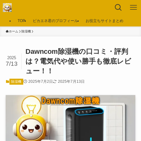
TOP
ピカエネ君のプロフィール
お役立ちサイトまとめ
ホーム
除湿機
Dawncom除湿機の口コミ・評判
2025
は？電気代や使い勝手も徹底レビ
7/13
ュー！！
2025年7月2日
2025年7月13日
除湿機