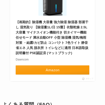
【画期的】除湿機 大容量 強力除湿 除湿器 部屋干
し 湿気取り 【除湿量1L/日 15畳】衣類乾燥 2.5L
大容量 マイナスイオン機能付き 切タイマー機能
任せモード 満水自動OFF 小型 除湿機 湿気/梅雨
対策 ・結露/カビ防止 コンパクト 7色ライト 静音
省エネ 人気 脱衣所 トイレなどに適用 日本語取扱
説明書付 PSE認証済 (マットブラック)
Dawncom
Amazon
ポチップ
よくある質問（FAQ）