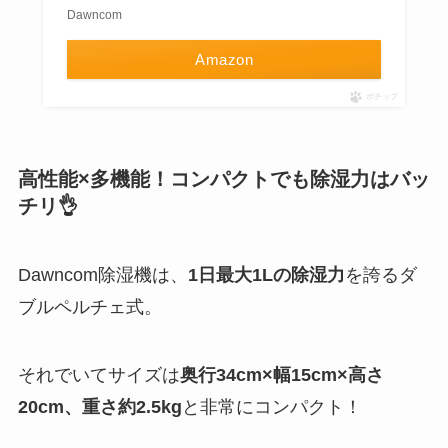
Dawncom
Amazon
ポチップ
高性能×多機能！コンパクトでも除湿力はバッ
チリ👌
Dawncom除湿機は、
1日最大1Lの除湿力
を誇るダ
ブルペルチェ式。
それでいてサイズは
奥行34cm×幅15cm×高さ
20cm、重さ約2.5kg
と非常にコンパクト！