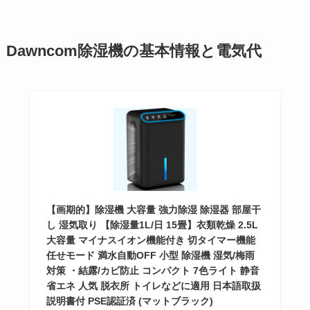
Dawncom除湿機の基本情報と電気代
【画期的】除湿機 大容量 強力除湿 除湿器 部屋干
し 湿気取り 【除湿量1L/日 15畳】衣類乾燥 2.5L
大容量 マイナスイオン機能付き 切タイマー機能
任せモード 満水自動OFF 小型 除湿機 湿気/梅雨
対策 ・結露/カビ防止 コンパクト 7色ライト 静音
省エネ 人気 脱衣所 トイレなどに適用 日本語取扱
説明書付 PSE認証済 (マットブラック)