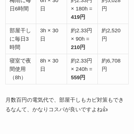
梅雨に毎
6h × 30
約2.33円
約5,028
日6時間
日
× 180h =
円
419円
部屋干し
3h × 30
約2.33円
約2,520
に毎日3
日
× 90h =
円
時間
210円
寝室で夜
8h × 30
約2.33円
約6,708
間使用
日
× 240h =
円
（8h）
559円
月数百円の電気代で、部屋干しもカビ対策もでき
るなんて、かなりコスパが良いですよね👍