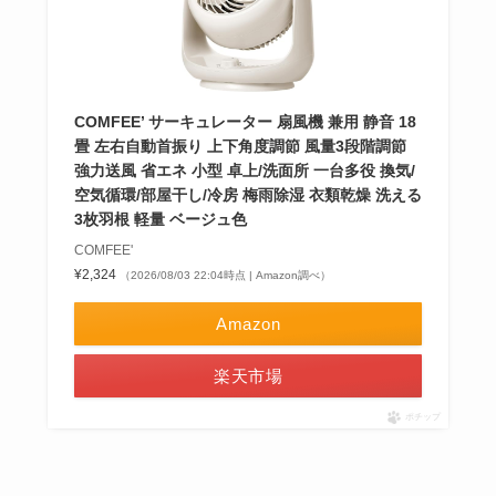
COMFEE’ サーキュレーター 扇風機 兼用 静音 18
畳 左右自動首振り 上下角度調節 風量3段階調節
強力送風 省エネ 小型 卓上/洗面所 一台多役 換気/
空気循環/部屋干し/冷房 梅雨除湿 衣類乾燥 洗える
3枚羽根 軽量 ベージュ色
COMFEE'
¥2,324
（2026/08/03 22:04時点 | Amazon調べ）
Amazon
楽天市場
ポチップ