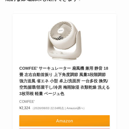
COMFEE’ サーキュレーター 扇風機 兼用 静音 18
畳 左右自動首振り 上下角度調節 風量3段階調節
強力送風 省エネ 小型 卓上/洗面所 一台多役 換気/
空気循環/部屋干し/冷房 梅雨除湿 衣類乾燥 洗える
3枚羽根 軽量 ベージュ色
COMFEE'
¥2,324
（2026/08/03 22:04時点 | Amazon調べ）
Amazon