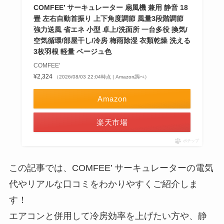
COMFEE’ サーキュレーター 扇風機 兼用 静音 18
畳 左右自動首振り 上下角度調節 風量3段階調節
強力送風 省エネ 小型 卓上/洗面所 一台多役 換気/
空気循環/部屋干し/冷房 梅雨除湿 衣類乾燥 洗える
3枚羽根 軽量 ベージュ色
COMFEE'
¥2,324
（2026/08/03 22:04時点 | Amazon調べ）
Amazon
楽天市場
ポチップ
この記事では、COMFEE’ サーキュレーターの電気
代やリアルな口コミをわかりやすくご紹介しま
す！
エアコンと併用して冷房効率を上げたい方や、静