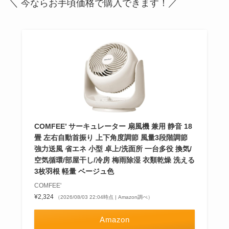
＼ 今ならお手頃価格で購入できます！／
COMFEE’ サーキュレーター 扇風機 兼用 静音 18
畳 左右自動首振り 上下角度調節 風量3段階調節
強力送風 省エネ 小型 卓上/洗面所 一台多役 換気/
空気循環/部屋干し/冷房 梅雨除湿 衣類乾燥 洗える
3枚羽根 軽量 ベージュ色
COMFEE'
¥2,324
（2026/08/03 22:04時点 | Amazon調べ）
Amazon