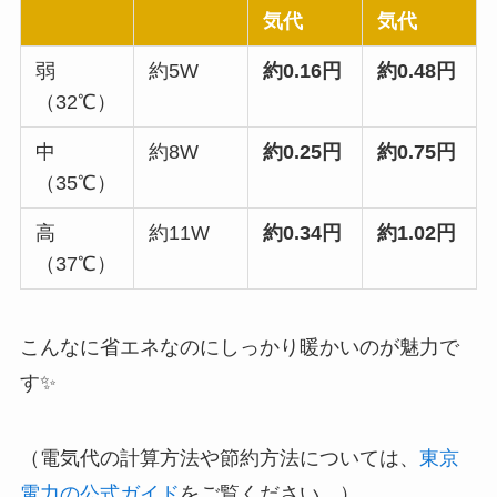
気代
気代
弱
約5W
約0.16円
約0.48円
（32℃）
中
約8W
約0.25円
約0.75円
（35℃）
高
約11W
約0.34円
約1.02円
（37℃）
こんなに省エネなのにしっかり暖かいのが魅力で
す✨
（電気代の計算方法や節約方法については、
東京
電力の公式ガイド
をご覧ください。）