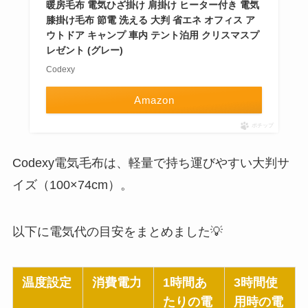
暖房毛布 電気ひざ掛け 肩掛け ヒーター付き 電気
膝掛け毛布 節電 洗える 大判 省エネ オフィス ア
ウトドア キャンプ 車内 テント泊用 クリスマスプ
レゼント (グレー)
Codexy
Amazon
ポチップ
Codexy電気毛布は、軽量で持ち運びやすい大判サ
イズ（100×74cm）。
以下に電気代の目安をまとめました💡
温度設定
消費電力
1時間あ
3時間使
たりの電
用時の電