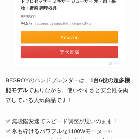
ドプロセッサー ミキサー ジューサー 氷・肉・果
物・野菜 調理器具
BESROY
¥4,578
（2026/08/04 00:01時点 | Amazon調べ）
Amazon
楽天市場
ポチップ
BESROYのハンドブレンダーは、
1台6役の超多機
能モデル
でありながら、使いやすさと安全性を両
立している人気商品です！
✅ 無段階変速でスピード調整が思いのまま！
✅ 氷も砕けるパワフルな1100Wモーター✨