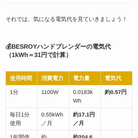
それでは、気になる電気代を見ていきましょう！
💰
BESROYハンドブレンダーの電気代
（1kWh＝31円で計算）
使用時間
消費電力
電力量
電気代
1分
1100W
0.0183k
約0.57円
Wh
毎日1分
0.55kWh
約17.1円
使用
／月
／月
1年間使
約
約204.6