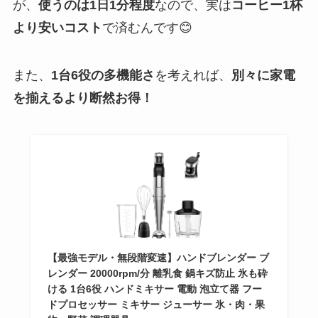
が、
使うのは1日1分程度
なので、実は
コーヒー1杯
より安いコスト
で済むんです😊
また、
1台6役の多機能さ
を考えれば、
別々に家電
を揃えるより断然お得！
【最強モデル・無段階変速】ハンドブレンダー ブ
レンダー 20000rpm/分 離乳食 鍋キズ防止 氷も砕
ける 1台6役 ハンドミキサー 電動 泡立て器 フー
ドプロセッサー ミキサー ジューサー 氷・肉・果