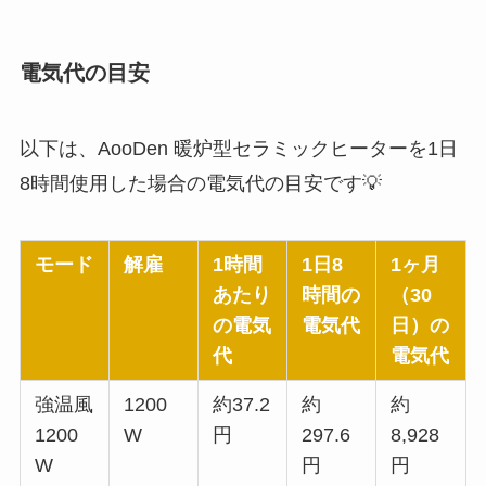
電気代の目安
以下は、AooDen 暖炉型セラミックヒーターを1日
8時間使用した場合の電気代の目安です💡
モード
解雇
1時間
1日8
1ヶ月
あたり
時間の
（30
の電気
電気代
日）の
代
電気代
強温風
1200
約37.2
約
約
1200
W
円
297.6
8,928
W
円
円