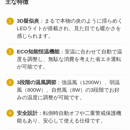
主な特徴
3D疑似炎
：まるで本物の炎のように揺らめく
LEDライトが搭載され、見た目でも暖かさを
感じられます。
ECO知能恒温機能
：室温に合わせて自動で温
度を調整し、無駄な消費を考えた省エネ運転
が可能です。
3段階の温風調節
：強温風（1200W）、弱温
風（800W）、自然風（8W）の3段階でお好
みの温度に調整が可能です。
安全設計
：転倒時自動オフや二重警戒保護機
能もあり、安心して使える仕様です。