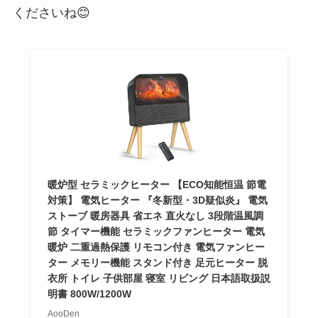
くださいね😊
暖炉型 セラミックヒーター 【ECO知能恒温 節電
対策】 電気ヒーター 『冬新型・3D疑似炎』 電気
ストーブ 暖房器具 省エネ 直火なし 3段階温風調
節 タイマー機能 セラミックファンヒーター 電気
暖炉 二重過熱保護 リモコン付き 電気ファンヒー
ター メモリー機能 スタンド付き 足元ヒーター 脱
衣所 トイレ 子供部屋 寝室 リビング 日本語取扱説
明書 800W/1200W
AooDen