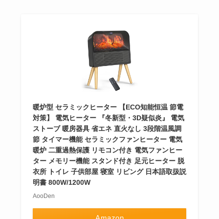
暖炉型 セラミックヒーター 【ECO知能恒温 節電
対策】 電気ヒーター 『冬新型・3D疑似炎』 電気
ストーブ 暖房器具 省エネ 直火なし 3段階温風調
節 タイマー機能 セラミックファンヒーター 電気
暖炉 二重過熱保護 リモコン付き 電気ファンヒー
ター メモリー機能 スタンド付き 足元ヒーター 脱
衣所 トイレ 子供部屋 寝室 リビング 日本語取扱説
明書 800W/1200W
AooDen
Amazon