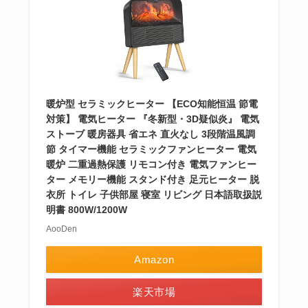
暖炉型 セラミックヒーター 【ECO知能恒温 節電
対策】 電気ヒーター 『冬新型・3D疑似炎』 電気
ストーブ 暖房器具 省エネ 直火なし 3段階温風調
節 タイマー機能 セラミックファンヒーター 電気
暖炉 二重過熱保護 リモコン付き 電気ファンヒー
ター メモリー機能 スタンド付き 足元ヒーター 脱
衣所 トイレ 子供部屋 寝室 リビング 日本語取扱説
明書 800W/1200W
AooDen
Amazon
楽天市場