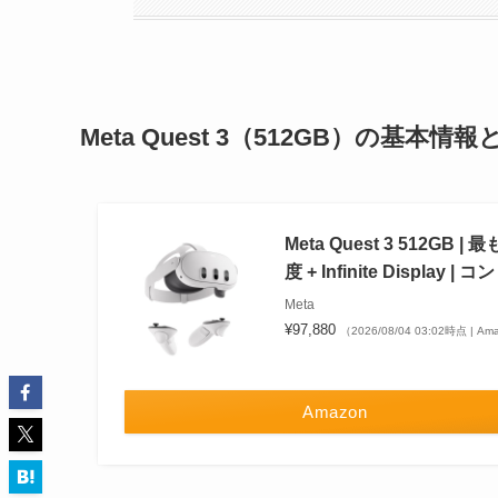
Meta Quest 3（512GB）の基本情
Meta Quest 3 512GB
度 + Infinite Dis
Meta
¥97,880
（2026/08/04 03:02時点 | A
Amazon