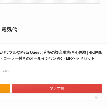
報と電気代
 | 最もパワフルなMeta Quest | 究極の複合現実(MR)体験 | 4K解像
play | コントローラー付きのオールインワンVR・MRヘッドセット
mazon調べ）
楽天市場
ポチップ