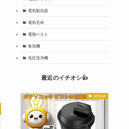
電気殺虫器
電気毛布
電熱ベスト
食洗機
高圧洗浄機
最近のイチオシ👍
調理器具