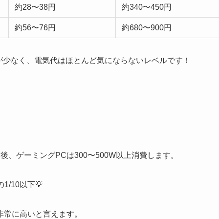
約28〜38円
約340〜450円
約56〜76円
約680〜900円
費電力が少なく、電気代はほとんど気にならないレベルです！
0W前後、ゲーミングPCは300〜500W以上消費します。
1/10以下💡
非常に高いと言えます。