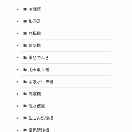
冷蔵庫
加湿器
扇風機
掃除機
東急でんき
毛玉取り器
水素水生成器
洗濯機
温水便座
生ごみ処理機
空気清浄機