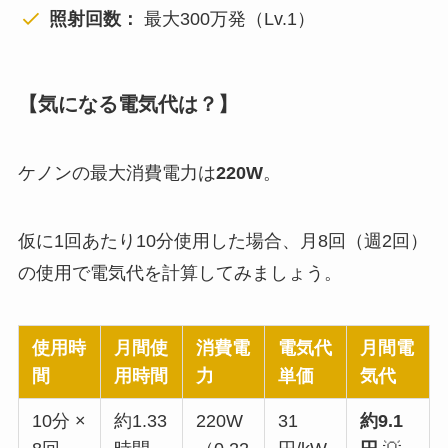
照射回数：
最大300万発（Lv.1）
【気になる電気代は？】
ケノンの最大消費電力は
220W
。
仮に1回あたり10分使用した場合、月8回（週2回）
の使用で電気代を計算してみましょう。
使用時
月間使
消費電
電気代
月間電
間
用時間
力
単価
気代
10分 ×
約1.33
220W
31
約9.1