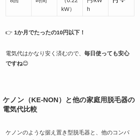
8回
時間
（0.22
円/kW
円
💡
kW）
h
👉
1か月でたったの10円以下！
電気代はかなり安く済むので、
毎日使っても安心
ですね
😊
ケノン（KE-NON）と他の家庭用脱毛器の
電気代比較
ケノンのような据え置き型脱毛器と、他のコンパ