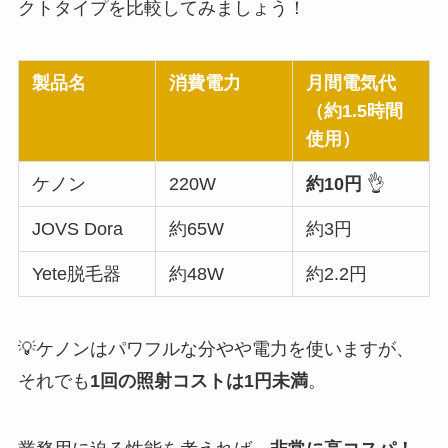
クトタイプを比較してみましょう！
製品名
消費電力
月間電気代
（約1.5時間
使用）
ケノン
220W
約10円
👌
JOVS Dora
約65W
約3円
Yete脱毛器
約48W
約2.2円
💡ケノンはパワフルな分やや電力を使いますが、
それでも
1回の照射コストは1円未満
。