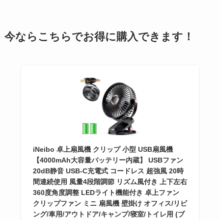
今ならこちらでお得に購入できます！
iNeibo 卓上扇風機 クリップ 小型 USB扇風機
【4000mAh大容量バッテリー内蔵】 USBファン
20dB静音 USB-C充電式 コードレス 超強風 20時
間連続使用 風量4段階調節 リズム風付き 上下左右
360度角度調整 LEDライト機能付き 卓上ファン
クリップファン ミニ 扇風機 壁掛け オフィス/リビ
ング/車用/アウトドア/キャンプ/寝室/トイレ用 (ブ