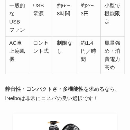
一般的
USB
約6〜
約2〜
小型で
な
電源
8時間
3円
機能限
USB
定
ファン
AC卓
コンセ
制限な
約1.4
風量強
上扇風
ント式
し
円／時
め・消
機
間
費電力
高め
静音性・コンパクトさ・多機能性
を求めるなら、
iNeiboは非常にコスパの良い選択です！