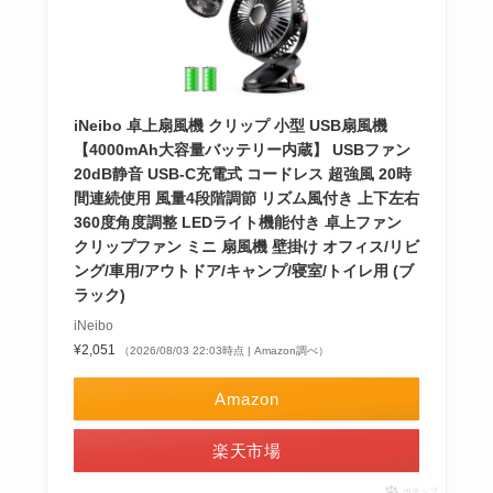
iNeibo 卓上扇風機 クリップ 小型 USB扇風機
【4000mAh大容量バッテリー内蔵】 USBファン
20dB静音 USB-C充電式 コードレス 超強風 20時
間連続使用 風量4段階調節 リズム風付き 上下左右
360度角度調整 LEDライト機能付き 卓上ファン
クリップファン ミニ 扇風機 壁掛け オフィス/リビ
ング/車用/アウトドア/キャンプ/寝室/トイレ用 (ブ
ラック)
iNeibo
¥2,051
（2026/08/03 22:03時点 | Amazon調べ）
Amazon
楽天市場
ポチップ