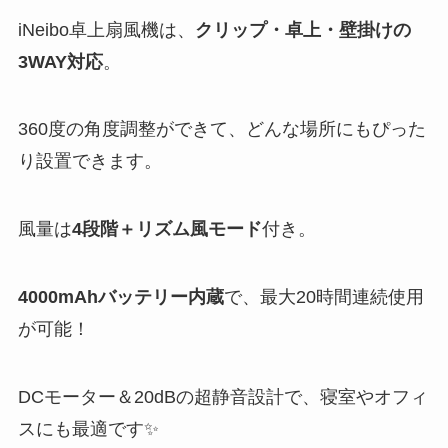
iNeibo卓上扇風機は、
クリップ・卓上・壁掛けの
3WAY対応
。
360度の角度調整ができて、どんな場所にもぴった
り設置できます。
風量は
4段階＋リズム風モード
付き。
4000mAhバッテリー内蔵
で、最大20時間連続使用
が可能！
DCモーター＆20dBの超静音設計で、寝室やオフィ
スにも最適です✨