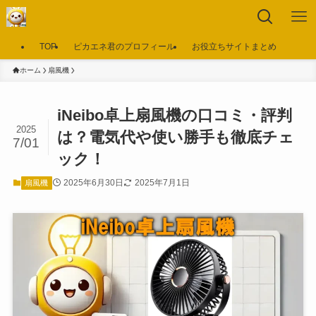
TOP
ピカエネ君のプロフィール
お役立ちサイトまとめ
ホーム
扇風機
iNeibo卓上扇風機の口コミ・評判
2025
は？電気代や使い勝手も徹底チェ
7/01
ック！
2025年6月30日
2025年7月1日
扇風機