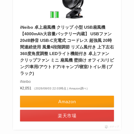
iNeibo 卓上扇風機 クリップ 小型 USB扇風機
【4000mAh大容量バッテリー内蔵】 USBファン
20dB静音 USB-C充電式 コードレス 超強風 20時
間連続使用 風量4段階調節 リズム風付き 上下左右
360度角度調整 LEDライト機能付き 卓上ファン
クリップファン ミニ 扇風機 壁掛け オフィス/リビ
ング/車用/アウトドア/キャンプ/寝室/トイレ用 (ブ
ラック)
iNeibo
¥2,051
（2026/08/03 22:03時点 | Amazon調べ）
Amazon
楽天市場
ポチップ