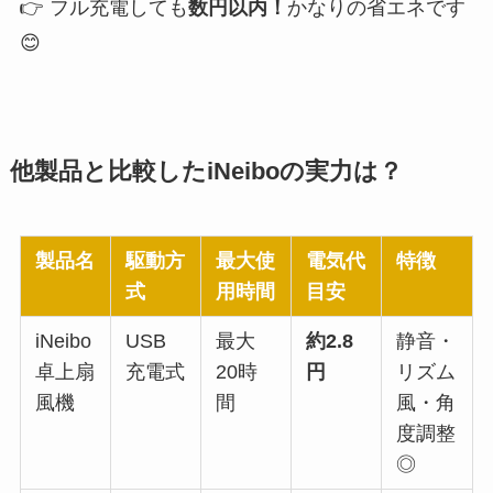
👉 フル充電しても
数円以内！
かなりの省エネです
😊
他製品と比較したiNeiboの実力は？
製品名
駆動方
最大使
電気代
特徴
式
用時間
目安
iNeibo
USB
最大
約2.8
静音・
卓上扇
充電式
20時
円
リズム
風機
間
風・角
度調整
◎