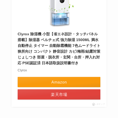
Clyrox 除湿機 小型【省エネ設計・タッチパネル
搭載】除湿器 ペルチェ式 強力除湿 1500ML 満水
自動停止 タイマー 自動除霜機能 7色ムードライト
狭所向け コンパクト 静音設計 カビ/梅雨/結露対策
じょしつき 部屋・脱衣所・玄関・台所・押入れ対
応 PSE認証済 日本語取扱説明書付き
Clyrox
Amazon
楽天市場
ポチップ