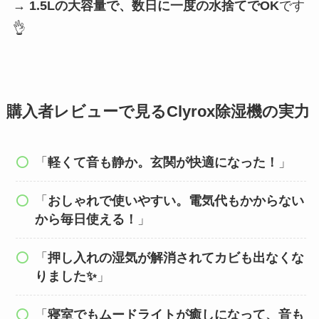
→
1.5Lの大容量で、数日に一度の水捨てでOK
です
👌
購入者レビューで見るClyrox除湿機の実力
「
軽くて音も静か。玄関が快適になった！
」
「
おしゃれで使いやすい。電気代もかからない
から毎日使える！
」
「
押し入れの湿気が解消されてカビも出なくな
りました✨
」
「
寝室でもムードライトが癒しになって、音も