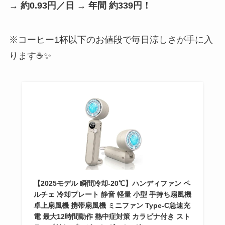
→
約0.93円／日 → 年間 約339円！
※コーヒー1杯以下のお値段で毎日涼しさが手に入
ります☕✨
【2025モデル 瞬間冷却-20℃】ハンディファン ペ
ルチェ 冷却プレート 静音 軽量 小型 手持ち扇風機
卓上扇風機 携帯扇風機 ミニファン Type-C急速充
電 最大12時間動作 熱中症対策 カラビナ付き スト