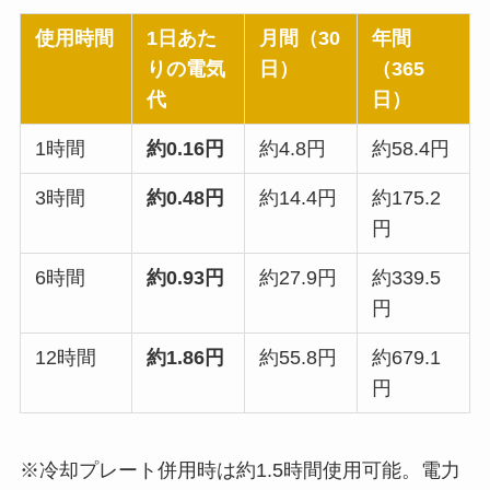
使用時間
1日あた
月間（30
年間
りの電気
日）
（365
代
日）
1時間
約0.16円
約4.8円
約58.4円
3時間
約0.48円
約14.4円
約175.2
円
6時間
約0.93円
約27.9円
約339.5
円
12時間
約1.86円
約55.8円
約679.1
円
※冷却プレート併用時は約1.5時間使用可能。電力