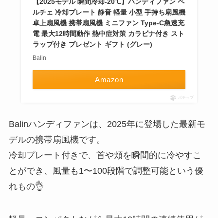
【2025モデル 瞬間冷却-20℃】ハンディファン ペ
ルチェ 冷却プレート 静音 軽量 小型 手持ち扇風機
卓上扇風機 携帯扇風機 ミニファン Type-C急速充
電 最大12時間動作 熱中症対策 カラビナ付き スト
ラップ付き プレゼント ギフト (グレー)
Balin
Amazon
ポチップ
Balinハンディファンは、2025年に登場した最新モ
デルの携帯扇風機です。
冷却プレート付きで、首や頬を瞬間的に冷やすこ
とができ、風量も1〜100段階で調整可能という優
れもの👌