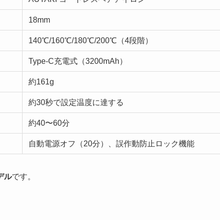
18mm
140℃/160℃/180℃/200℃（4段階）
Type-C充電式（3200mAh）
約161g
約30秒で設定温度に達する
約40〜60分
自動電源オフ（20分）、誤作動防止ロック機能
デル
です。