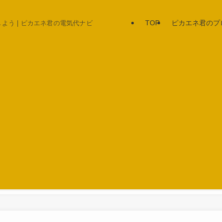
TOP
ピカエネ君のプ
う | ピカエネ君の電気代ナビ