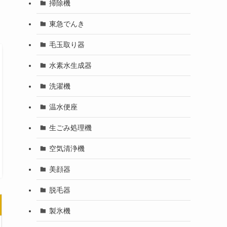
掃除機
東急でんき
毛玉取り器
水素水生成器
洗濯機
温水便座
生ごみ処理機
空気清浄機
美顔器
脱毛器
製氷機