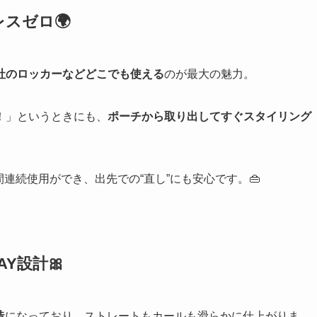
スゼロ🌍
社のロッカーなどどこでも使える
のが最大の魅力。
！」というときにも、
ポーチから取り出してすぐスタイリング
間連続使用ができ、出先での“直し”にも安心です。👜
Y設計🎀
造
になっており、ストレートもカールも滑らかに仕上がりま