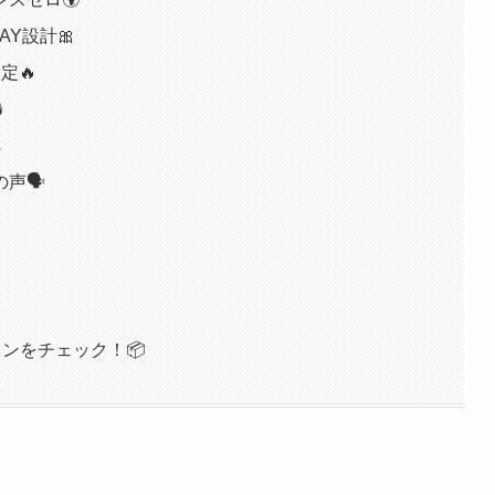
Y設計🎀
定🔥


🗣️
ロンをチェック！📦