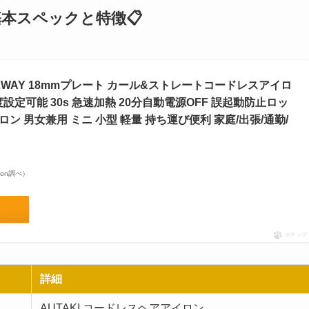
基本スペックと特徴📋
2WAY 18mmプレート カール&ストレートコードレスアイロ
温度設定可能 30s 急速加熱 20分自動電源OFF 誤起動防止ロッ
イロン 男女兼用 ミニ 小型 軽量 持ち運び便利 家庭/出張/通勤/
azon調べ）
ポチップ
詳細
AUTAKI コードレスヘアアイロン