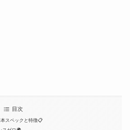
目次
基本スペックと特徴📋
スゼロ🌍